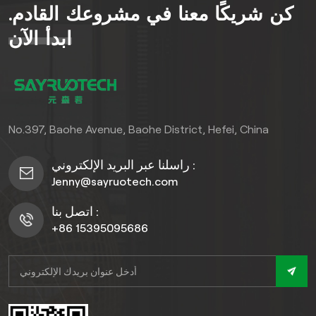
كن شريكًا معنا في مشروعك القادم.
معيشتك الخارجية مع أرضياتنا
الخشبية الصلبة من WPC اليوم.
ابدأ الآن
No.397, Baohe Avenue, Baohe District, Hefei, China
راسلنا عبر البريد الإلكتروني :
Jenny@sayruotech.com
اتصل بنا :
+86 15395095686