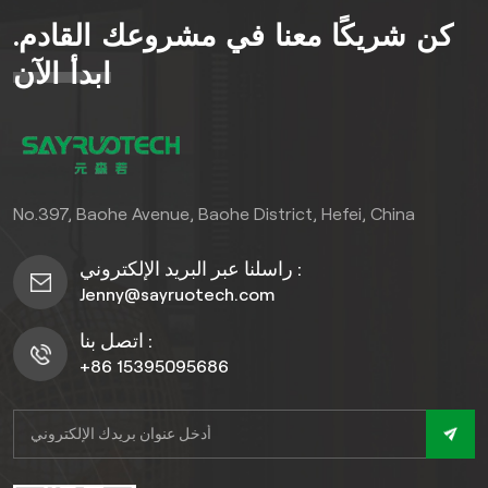
الأناقة والوظيفة، ويقاوم العفن
كن شريكًا معنا في مشروعك القادم.
والفطريات والتآكل اليومي مع
الحد الأدنى من الصيانة، مما
ابدأ الآن
يجعله مثاليًا للتجديدات السكنية
والتجارية.
No.397, Baohe Avenue, Baohe District, Hefei, China
راسلنا عبر البريد الإلكتروني :
Jenny@sayruotech.com
اتصل بنا :
+86 15395095686