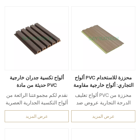
ألواح PVC محززة للاستخدام
ألواح تكسية جدران خارجية
التجاري: ألواح خارجية مقاومة
حديثة من مادة PVC
للماء للاستخدام التجاري
ألواح تغليف PVC محززة من
نقدم لكم مجموعتنا الرائعة من
الخارجي
الدرجة التجارية عروض ضد
ألواح التكسية الجدارية العصرية
للماءحلول متينة للاستخدامات
المصنوعة من مادة PVC،
عرض المزيد
عرض المزيد
الصناعية في الهواء الطلق
والمناسبة للجدران الخارجية.
للاستخدام التجاري. 100% ضد
ارتقِ بمساحات معيشتك مع هذه
للماء يُقاوم هذا المنتج الرطوبة
الألواح الأنيقة والراقية،