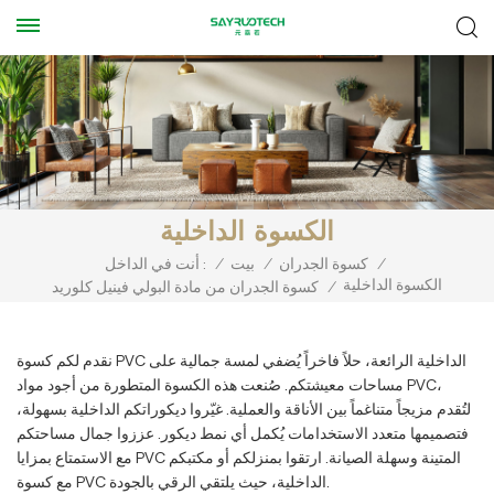
الكسوة الداخلية
/
كسوة الجدران
/
بيت
/
أنت في الداخل :
الكسوة الداخلية
/
كسوة الجدران من مادة البولي فينيل كلوريد
نقدم لكم كسوة PVC الداخلية الرائعة، حلاً فاخراً يُضفي لمسة جمالية على
مساحات معيشتكم. صُنعت هذه الكسوة المتطورة من أجود مواد PVC،
لتُقدم مزيجاً متناغماً بين الأناقة والعملية. غيّروا ديكوراتكم الداخلية بسهولة،
فتصميمها متعدد الاستخدامات يُكمل أي نمط ديكور. عززوا جمال مساحتكم
مع الاستمتاع بمزايا PVC المتينة وسهلة الصيانة. ارتقوا بمنزلكم أو مكتبكم
مع كسوة PVC الداخلية، حيث يلتقي الرقي بالجودة.