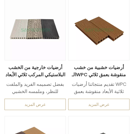
أرضيات خشبية من خشب
أرضيات خارجية من الخشب
الـWPC منقوشة بعمق ثلاثي
البلاستيكي المركب ثلاثي الأبعاد
الأبعاد وسهلة الصيانة
بنقوش بارزة
تقديم منتجاتنا أرضيات WPC
بفضل تصميمه الفريد والملفت
ثلاثية الأبعاد منقوشة بعمق
للنظر، وملمسه الخشبي
وسهلة الصيانة—المزيج المثالي
الواقعي بشكل ملحوظ، يُعد هذا
عرض المزيد
عرض المزيد
بين المتانة والجمال والراحة
المنتج مثالاً للرقي والفخامة.
للمساحات الخارجية. صُمم هذا
مثالي للأرضيات الخارجية ومواد
السطح الخشبي ليحاكي جمال
البناء، فجودته التي لا تُضاهى
الخشب الطبيعي بنسيجه ثلاثي
تجعله الخيار الأمثل لأصحاب