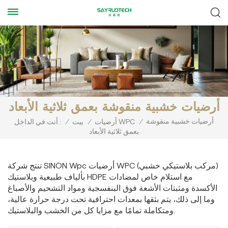
أرضيات خشبية منقوشة بعمق ثلاثية الأبعاد
أرضيات خشبية منقوشة
/
أرضيات WPC
/
بيت
/
أنت في الداخل :
بعمق ثلاثية الأبعاد
تنتج شركة SINON Wpc أرضيات WPC (مركب بلاستيكي خشبي)
بألياف طبيعية وبلاستيك HDPE مع استلام خاص لمضادات
الأكسدة ومثبتات الأشعة فوق البنفسجية ومواد التشحيم والأصباغ
وما إلى ذلك، يتم بثقها بمعدات احترافية تحت درجة حرارة عالية،
ومتكاملة تمامًا مع مزايا كل من الخشب والبلاستيك.