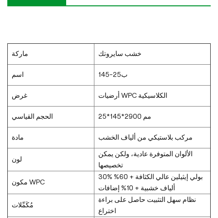
خشب سايروتك
ماركة
ب25-145
اسم
أرضيات WPC الكلاسيكية
غرض
25*145*2900 مم
الحجم القياسي
مركب بلاستيكي من ألياف الخشب
مادة
الألوان المتوفرة عادية، ولكن يمكن
لون
تخصيصها
30% بولي إيثيلين عالي الكثافة + 60%
مكون WPC
ألياف خشبية + 10% إضافات
نظام سهل التثبيت حاصل على براءة
مُكَمِّلات
اختراع