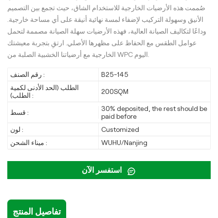
صُممت هذه الأرضيات الخارجية للاستخدام الشاق، حيث تجمع بين التصميم
الأنيق وسهولة التركيب لإضفاء لمسة نهائية أنيقة على أي مساحة خارجية.
وداعًا لتكاليف الصيانة العالية، فهذه الأرضيات سهلة الصيانة مصممة لتحمل
عوامل الطقس مع الحفاظ على مظهرها الأصلي. ارتقِ بتجربة معيشتك
الخارجية مع أرضياتنا الخشبية الصلبة من WPC اليوم.
B25-145
رقم الصنف :
الطلب (الحد الأدنى لكمية
200SQM
الطلب) :
30% deposited, the rest should be
قسط :
paid before
Customized
لون :
WUHU/Nanjing
ميناء الشحن :
استفسر الآن
تفاصيل المنتج