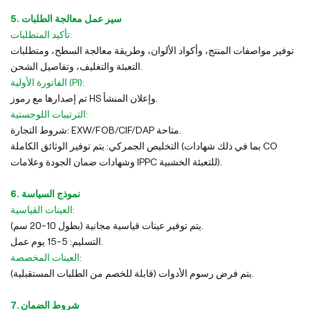
5. سير عمل معالجة الطلبات
تأكيد المتطلبات:
توفير مواصفات المنتج، وأكواد الألوان، وطريقة معالجة السطح، ومتطلبات
التعبئة والتغليف، وتفاصيل الشحن.
الفاتورة الأولية (PI):
تم إصدارها مع رموز HS وإعلان المنشأ.
الترتيبات اللوجستية:
شروط التجارة: EXW/FOB/CIF/DAP متاحة.
التخليص الجمركي: يتم توفير الوثائق الكاملة (بما في ذلك شهادات CO
وشهادات ضمان الجودة وعلامات IPPC للتعبئة الخشبية).
6. نموذج السياسة
العينات القياسية:
يتم توفير عينات قياسية مجانية (بطول 10-20 سم).
التسليم: 5-15 يوم عمل.
العينات المخصصة:
يتم فرض رسوم الأدوات (قابلة للخصم من الطلبات المستقبلية).
7. شروط الضمان