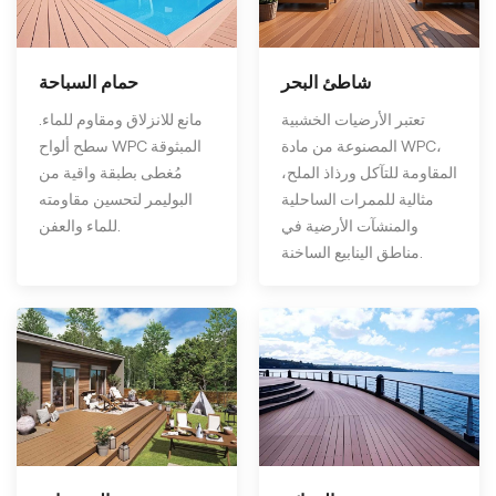
شاطئ البحر
حمام السباحة
تعتبر الأرضيات الخشبية
مانع للانزلاق ومقاوم للماء.
المصنوعة من مادة WPC،
سطح ألواح WPC المبثوقة
المقاومة للتآكل ورذاذ الملح،
مُغطى بطبقة واقية من
مثالية للممرات الساحلية
البوليمر لتحسين مقاومته
والمنشآت الأرضية في
للماء والعفن.
مناطق الينابيع الساخنة.