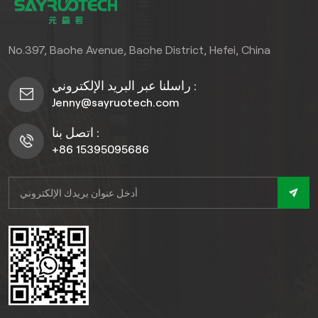
معيشتك الخارجية مع أرضياتنا
الخشبية الصلبة من WPC
اليوم.
No.397, Baohe Avenue, Baohe District, Hefei, China
راسلنا عبر البريد الإلكتروني :
Jenny@sayruotech.com
اتصل بنا :
+86 15395095686