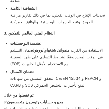
ساعة.
:
الشفافية الكاملة
تحديثات الإنتاج في الوقت الفعلي، بما في ذلك تقارير مراقبة
الجودة، وتتبع الخدمات اللوجستية، والوثائق الجمركية.
3. النظام البيئي العالمي للتمكين
:
هندسة اللوجستيات
الاستفادة من القرب من
موانئ شنغهاي/ووهو
لضمان التسليم
في الوقت المحدد وفقًا لشروط التسليم على ظهر السفينة
(FOB) مع الاستخدام الأمثل للحاويات.
:
ضمان الامتثال
التحقق المسبق من شهادات CE/EN 15534 و REACH و
CARB و SCS لمنع تأخيرات التخليص الجمركي.
:
تم تفعيلها من خلال
مديرو حسابات رئيسيون متخصصون
✅
✅ دعم متعدد اللغات على مدار الساعة (الإنجليزية، الإسبانية،