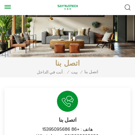
اتصل بنا
اتصل بنا
/
بيت
/
أنت في الداخل :
اتصل بنا
هاتف :
+86 15395095686