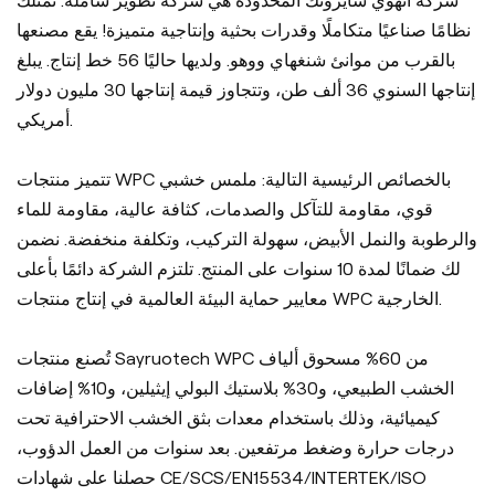
شركة آنهوي سايروتك المحدودة هي شركة تطوير شاملة. تمتلك
نظامًا صناعيًا متكاملًا وقدرات بحثية وإنتاجية متميزة! يقع مصنعها
بالقرب من موانئ شنغهاي ووهو. ولديها حاليًا 56 خط إنتاج. يبلغ
إنتاجها السنوي 36 ألف طن، وتتجاوز قيمة إنتاجها 30 مليون دولار
أمريكي.
تتميز منتجات WPC بالخصائص الرئيسية التالية: ملمس خشبي
قوي، مقاومة للتآكل والصدمات، كثافة عالية، مقاومة للماء
والرطوبة والنمل الأبيض، سهولة التركيب، وتكلفة منخفضة. نضمن
لك ضمانًا لمدة 10 سنوات على المنتج. تلتزم الشركة دائمًا بأعلى
معايير حماية البيئة العالمية في إنتاج منتجات WPC الخارجية.
تُصنع منتجات Sayruotech WPC من 60% مسحوق ألياف
الخشب الطبيعي، و30% بلاستيك البولي إيثيلين، و10% إضافات
كيميائية، وذلك باستخدام معدات بثق الخشب الاحترافية تحت
درجات حرارة وضغط مرتفعين. بعد سنوات من العمل الدؤوب،
حصلنا على شهادات CE/SCS/EN15534/INTERTEK/ISO