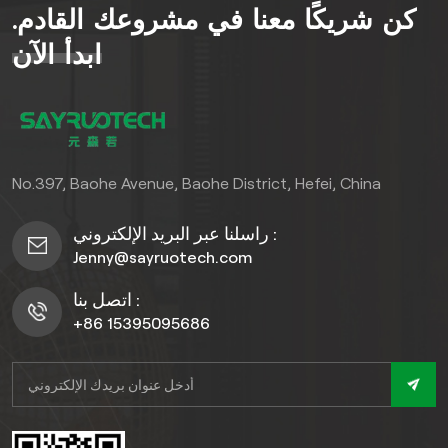
كن شريكًا معنا في مشروعك القادم.
معيشتك الخارجية مع أرضياتنا
الخشبية الصلبة من WPC اليوم.
ابدأ الآن
No.397, Baohe Avenue, Baohe District, Hefei, China
راسلنا عبر البريد الإلكتروني :
Jenny@sayruotech.com
اتصل بنا :
+86 15395095686