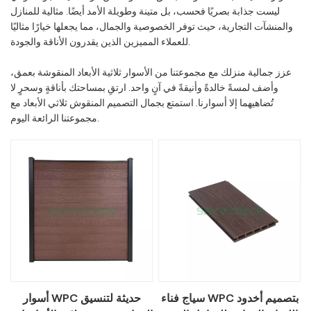
ليست جذابة بصريًا فحسب، بل متينة وطويلة الأمد أيضًا. مثالية للمنازل
والمنشآت التجارية، حيث توفر الخصوصية والجمال، مما يجعلها خيارًا مثاليًا
للعملاء المميزين الذين يقدرون الأناقة والجودة.
عزز جمالية منزلك مع مجموعتنا من الأسوار ثلاثية الأبعاد المنقوشة بعمق،
وأضف لمسةً خالدةً وأنيقةً في آنٍ واحد. ارتقِ بمساحتك بأناقةٍ وسحرٍ لا
تُضاهيهما إلا أسوارنا. استمتع بجمال التصميم المنقوش ثلاثي الأبعاد مع
مجموعتنا الرائعة اليوم.
سياج فناء WPC بتصميم أخدود
أسوار WPC حديثة لتنسيق