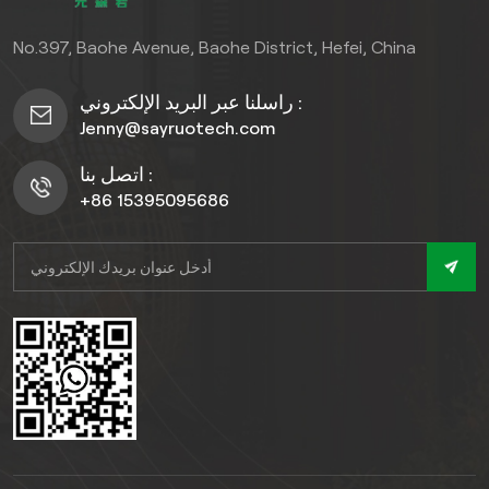
يدوم طويلاً، مما يجعله خيارًا
No.397, Baohe Avenue, Baohe District, Hefei, China
فعالًا من حيث التكلفة لأولئك
الذين يبحثون عن الأناقة
راسلنا عبر البريد الإلكتروني :
والموثوقية في احتياجاتهم من
Jenny@sayruotech.com
الأسوار.
اتصل بنا :
+86 15395095686