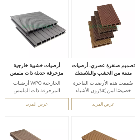
تصميم صنفرة عصري، أرضيات
أرضيات خشبية خارجية
متينة من الخشب والبلاستيك
مزخرفة حديثة ذات ملمس
المركب
مميز مصنوعة من مادة WPC
صُممت هذه الأرضيات الفاخرة
أرضيات WPC الخارجية
خصيصًا لمن يُقدّرون الأشياء
المزخرفة ذات الملمس
الراقية في الحياة، فهي تتميز
العصري هي أرضيات خارجية
عرض المزيد
عرض المزيد
بلمسة نهائية أنيقة وعصرية
تجمع بين التصميم المتطور
تُضفي جمالًا على أي مساحة
والوظائف العملية. فهي
خارجية. بفضل موادها عالية
مصنوعة من مادة مركبة من
الجودة وحرفية تصنيعها
الخشب والبلاستيك (WPC)
الاحترافية، تُعدّ أرضيات WPC
عالية المتانة، والتي تتميز