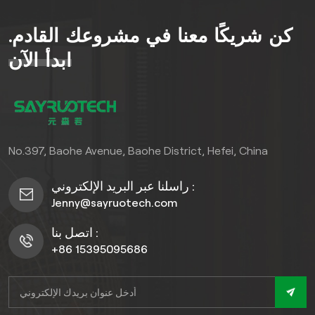
يجعلها تتكيف بسهولة مع
أرضيات WPC.
المناظر الطبيعية مثل
كن شريكًا معنا في مشروعك القادم.
الشرفات، وحدائق الأسطح،
والمناظر الطبيعية التجارية،
ابدأ الآن
وتعزز الأسلوب المكاني بأسلوب
بصري بسيط وعصري، وتوفر
حلولاً مبتكرة تجمع بين البراعة
والمتانة لتصميم خارجي عصري.
No.397, Baohe Avenue, Baohe District, Hefei, China
راسلنا عبر البريد الإلكتروني :
Jenny@sayruotech.com
اتصل بنا :
+86 15395095686