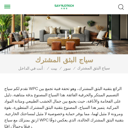
سياج البثق المشترك
سياج البثق المشترك
/
سور
/
بيت
/
أنت في الداخل :
نقدم لكم سياج WPC الرائع بتقنية البثق المشترك، وهو تحفة فنية تجمع بين
التصميم المبتكر والحرفية الفائقة. هذا السياج المصنوع بدقة متناهية، دليل
على الفخامة والأناقة، حيث يجمع بين جمال الخشب الطبيعي ومتانة المواد
المركبة. يتميز هذا السياج، المصنوع بتقنية البثق المشترك المتطورة، بقوة
ومرونة لا مثيل لهما، مما يوفر حماية وخصوصية لا مثيل لمساحتك الخارجية.
ارتقِ بمنزلك مع سياج WPC بتقنية البثق المشترك الخالدة، الذي يعكس ذوقًا
رفيعًا وجمالًا راقيًا.