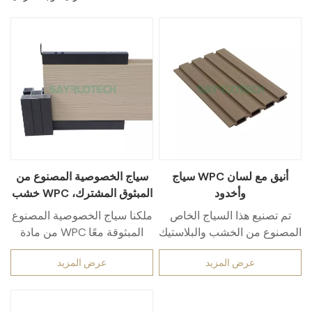
سياج WPC أنيق مع لسان
سياج الخصوصية المصنوع من
وأخدود
خشب WPC المبثوق المشترك،
حل فحص خارجي منخفض
تم تصنيع هذا السياج الخاص
ملكنا سياج الخصوصية المصنوع
الصيانة
المصنوع من الخشب والبلاستيك
من مادة WPC المبثوقة معًا
المركب (WPC) عالي الجودة
خيار ممتاز لأصحاب المنازل
عرض المزيد
عرض المزيد
لمقاومة الطقس بشكل
ومصممي المناظر الطبيعية
استثنائي والعزل الأمثل.
الباحثين عن الجمع بين العملية
والجمال. يجمع هذا المنتج بين