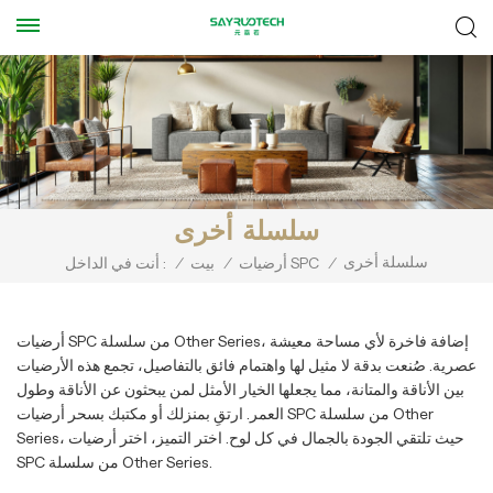
سلسلة أخرى
سلسلة أخرى
/
أرضيات SPC
/
بيت
/
أنت في الداخل :
أرضيات SPC من سلسلة Other Series، إضافة فاخرة لأي مساحة معيشة
عصرية. صُنعت بدقة لا مثيل لها واهتمام فائق بالتفاصيل، تجمع هذه الأرضيات
بين الأناقة والمتانة، مما يجعلها الخيار الأمثل لمن يبحثون عن الأناقة وطول
العمر. ارتقِ بمنزلك أو مكتبك بسحر أرضيات SPC من سلسلة Other
Series، حيث تلتقي الجودة بالجمال في كل لوح. اختر التميز، اختر أرضيات
SPC من سلسلة Other Series.