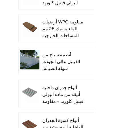
البولي فينيل كلوريد
للأماكن الداخلية
أرضيات WPC مقاومة
للماء بسمك 25 مم
للمساحات الخارجية
أنظمة سياج من
الفينيل عالي الجودة،
سهلة الصيانة،
للاستخدام التجاري
ألواح جدران داخلية
أنيقة من مادة البولي
فينيل كلوريد - مقاومة
للرطوبة
ألواح كسوة الجدران
الداخلية المصنوعة من