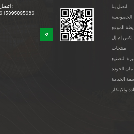
اتصل بنا :
اتصل بنا
6 15395095686
الخصوصية
طة الموقع
إكس إم إل
منتجات
رة التصنيع
ان الجودة
فة الخدمة
دة والابتكار