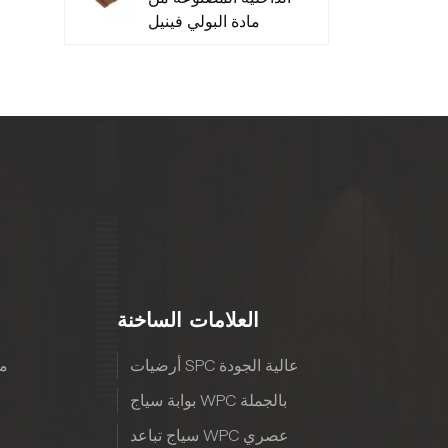
مادة البولي فينيل
كلوريد منخفضة
الصيانة - متينة
العلامات الساخنة
أرضيات SPC عالية الجودة
مع
بوابة سياج WPC بالجملة
سياج تباعد WPC عصري