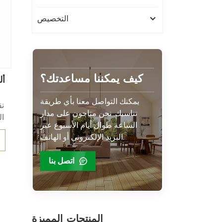
التخصيص
كيف يمكننا مساعدتك؟
أل
يمكنك التواصل معنا بأي طريقة
نق
تناسبك. نحن متاحون على مدار
ال
الساعة طوال أيام الأسبوع عبر
البريد الإلكتروني أو الهاتف.
ا
اتصل بنا
ا
ب
المنتجات المميزة