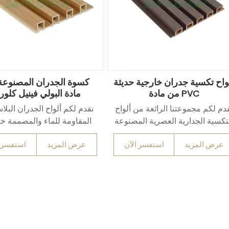
واح تكسية جدران خارجية حديثة
كسوة الجدران المصنوعة
من مادة PVC
مادة البولي فينيل كلور
المقاومة للماء في جميع ال
دم لكم مجموعتنا الرائعة من ألواح
نقدم لكم ألواح الجدران البلا
الجوية
تكسية الجدارية العصرية المصنوعة
المقاومة للماء والمصممة خ
من مادة PVC، والمناسبة للجدران
لتحمل أقصى درجات المرون
عرض المزيد
استفسر الآن
عرض المزيد
استفسر ا
لخارجية. ارتقِ بمساحات معيشتك
البيئات القاسية. مصنوعة من
مع هذه الألواح الأنيقة والراقية،
لمصممة لإضفاء لمسة من الفخامة
مقاومة فائقة للرطوبة وال
على أي غرفة. مصنوعة من مادة
والأشعة فوق البنفسجية والص
PVC عالية الجودة، تتميز هذه الألواح
مع الحفاظ على لمسة نهائية م
المتانة وطول العمر، بالإضافة إلى
تدوم طويلًا. الخيار الأمثل للم
سهولة تركيبها، مما يجعلها خيارًا
المعماريين والمقاولين وأ