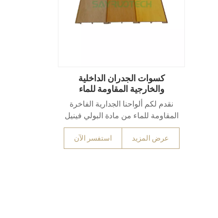
انة
للتخصيص، وتتوافق مع المعايير
الدولية، مما يوفر أداءً موثوقًا به
وطويل الأمد للاستخدام التجاري
الخارجي.
كسوات الجدران الداخلية
والخارجية المقاومة للماء
المصنوعة من مادة البولي فينيل
نقدم لكم ألواحنا الجدارية الفاخرة
كلوريد
المقاومة للماء من مادة البولي فينيل
كلوريد (PVC)، المصممة بخبرة
عرض المزيد
استفسر الآن
لتتحمل حتى أصعب البيئات بمرونة لا
مثيل لها. تتميز هذه الألواح الرائعة،
المصنوعة من كلوريد البولي فينيل
عالي الكثافة (PVC)، بمقاومة فائقة
للرطوبة والعفن والتعرض للأشعة
فوق البنفسجية والصدمات، مع
الحفاظ على جمالها الأخّاذ. إنها خيار لا