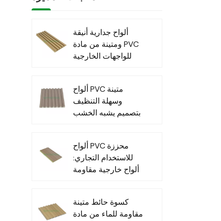
م
ألواح جدارية أنيقة
ومتينة من مادة PVC
للواجهات الخارجية
العصرية
ألواح PVC متينة
وسهلة التنظيف
بتصميم يشبه الخشب
للاستخدام الداخلي
ألواح PVC محززة
للاستخدام التجاري:
ألواح خارجية مقاومة
للماء للاستخدام
التجاري الخارجي
كسوة حائط متينة
مقاومة للماء من مادة