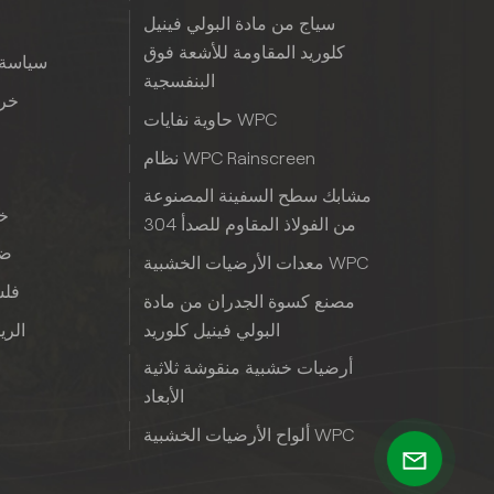
سياج من مادة البولي فينيل
كلوريد المقاومة للأشعة فوق
سياسة 
البنفسجية
خري
حاوية نفايات WPC
نظام WPC Rainscreen
مشابك سطح السفينة المصنوعة
خب
من الفولاذ المقاوم للصدأ 304
ضم
معدات الأرضيات الخشبية WPC
فلس
مصنع كسوة الجدران من مادة
البولي فينيل كلوريد
الريا
أرضيات خشبية منقوشة ثلاثية
الأبعاد
ألواح الأرضيات الخشبية WPC