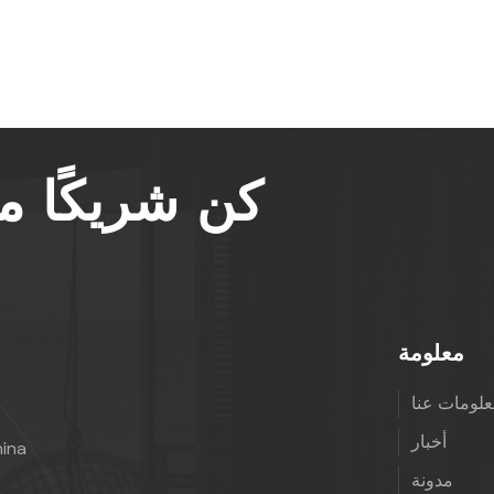
كن شريكًا 
معلومة
لومات عنا
أخبار
hina
مدونة