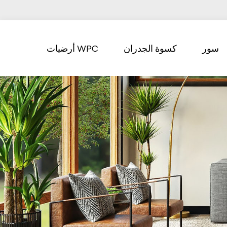
سور
كسوة الجدران
أرضيات WPC