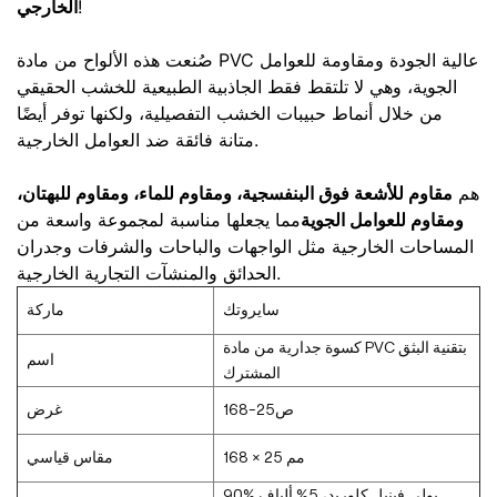
الخارجي
!
صُنعت هذه الألواح من مادة PVC عالية الجودة ومقاومة للعوامل
الجوية، وهي لا تلتقط فقط الجاذبية الطبيعية للخشب الحقيقي
من خلال أنماط حبيبات الخشب التفصيلية، ولكنها توفر أيضًا
متانة فائقة ضد العوامل الخارجية.
مقاوم للأشعة فوق البنفسجية، ومقاوم للماء، ومقاوم للبهتان،
هم
ومقاوم للعوامل الجوية
مما يجعلها مناسبة لمجموعة واسعة من
المساحات الخارجية مثل الواجهات والباحات والشرفات وجدران
الحدائق والمنشآت التجارية الخارجية.
سايروتك
ماركة
كسوة جدارية من مادة PVC بتقنية البثق
اسم
المشترك
ص25-168
غرض
168 × 25 مم
مقاس قياسي
90% بولي فينيل كلوريد، 5% ألياف