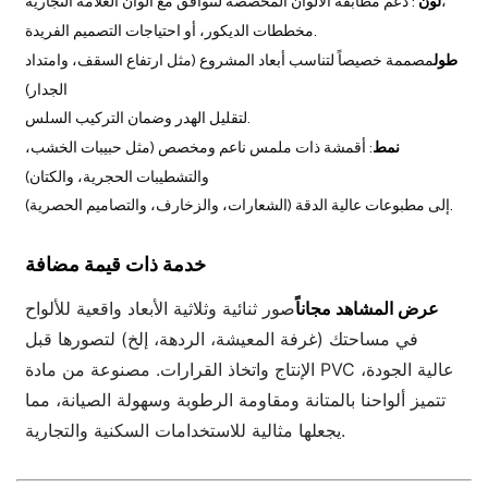
: دعم مطابقة الألوان المخصصة لتتوافق مع ألوان العلامة التجارية،
لون
مخططات الديكور، أو احتياجات التصميم الفريدة.
طول
مصممة خصيصاً لتناسب أبعاد المشروع (مثل ارتفاع السقف، وامتداد
الجدار)
لتقليل الهدر وضمان التركيب السلس.
نمط
: أقمشة ذات ملمس ناعم ومخصص (مثل حبيبات الخشب،
والتشطيبات الحجرية، والكتان)
إلى مطبوعات عالية الدقة (الشعارات، والزخارف، والتصاميم الحصرية).
خدمة ذات قيمة مضافة
عرض المشاهد مجاناً
صور ثنائية وثلاثية الأبعاد واقعية للألواح
في مساحتك (غرفة المعيشة، الردهة، إلخ) لتصورها قبل
الإنتاج واتخاذ القرارات. مصنوعة من مادة PVC عالية الجودة،
تتميز ألواحنا بالمتانة ومقاومة الرطوبة وسهولة الصيانة، مما
يجعلها مثالية للاستخدامات السكنية والتجارية.