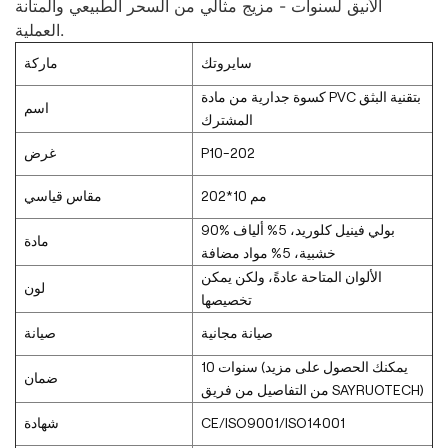
الأنيق لسنوات - مزيج مثالي من السحر الطبيعي والمتانة
العملية.
سايروتك
ماركة
كسوة جدارية من مادة PVC بتقنية البثق
اسم
المشترك
P10-202
غرض
202*10 مم
مقاس قياسي
90% بولي فينيل كلوريد، 5% ألياف
مادة
خشبية، 5% مواد مضافة
الألوان المتاحة عادةً، ولكن يمكن
لون
تخصيصها
صيانة مجانية
صيانة
10 سنوات (يمكنك الحصول على مزيد
ضمان
من التفاصيل من فريق SAYRUOTECH)
CE/ISO9001/ISO14001
شهادة