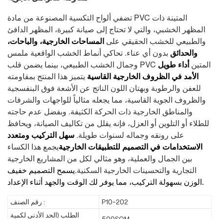
تضفي ألواح التكسية المصنوعة من مادة PVC المتينة ذات
المظهر الخشبي، والتي لا تحتاج إلى صيانة كبيرة، المظهر الدافئ
والطبيعي للخشب الحقيقي على
المساحات الخارجية، والباحات،
بدون أي عناء. تحاكي أنماط الخشب الواقعية ملمس
والحدائق
وجمال الخشب الطبيعي، بينما يضمن قلب PVC المتين
أداء طويل
يتميز هذا المنتج بمقاومته
الأمد في الظروف الخارجية القاسية
للعفن والرطوبة وبهتان اللون الناتج عن الأشعة فوق البنفسجية
والظروف الجوية القاسية، مما يجعله مثالياً للواجهات والشرفات
والمناطق الخارجية ذات الحركة الكثيفة. وبفضل عدم حاجته
للطلاء أو التلوين أو العزل، فإنه يقلل من تكاليف الصيانة، ويحافظ
على رونقه وجماله لسنوات طويلة.
سهل التركيب ومتعدد
يجمع هذا الكساء
الاستخدامات في التصميم للتطبيقات الخارجية
بين الجمال والعملية، وهو مثالي لكل من المشاريع الخارجية
التجارية والتحسينات الخارجية السكنية.
يسمح التصميم خفيف
الوزن بسهولة التركيب، مما يوفر لك الوقت والجهد أثناء الإعداد.
P10-202
رقم الصنف :
الطلب (الحد الأدنى لكمية
500SQM