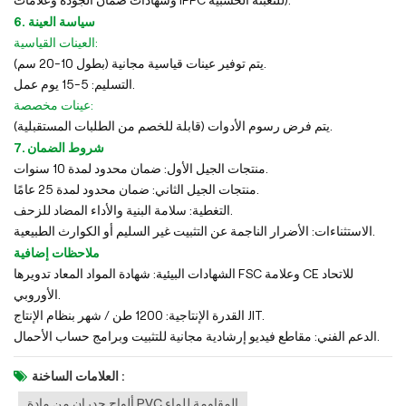
وشهادات ضمان الجودة وعلامات IPPC للتعبئة الخشبية).
6. سياسة العينة
العينات القياسية:
يتم توفير عينات قياسية مجانية (بطول 10-20 سم).
التسليم: 5-15 يوم عمل.
عينات مخصصة:
يتم فرض رسوم الأدوات (قابلة للخصم من الطلبات المستقبلية).
7. شروط الضمان
منتجات الجيل الأول: ضمان محدود لمدة 10 سنوات.
منتجات الجيل الثاني: ضمان محدود لمدة 25 عامًا.
التغطية: سلامة البنية والأداء المضاد للزحف.
الاستثناءات: الأضرار الناجمة عن التثبيت غير السليم أو الكوارث الطبيعية.
ملاحظات إضافية
الشهادات البيئية: شهادة المواد المعاد تدويرها FSC وعلامة CE للاتحاد
الأوروبي.
القدرة الإنتاجية: 1200 طن / شهر بنظام الإنتاج JIT.
الدعم الفني: مقاطع فيديو إرشادية مجانية للتثبيت وبرامج حساب الأحمال.
العلامات الساخنة :
ألواح جدران من مادة PVC المقاومة للماء