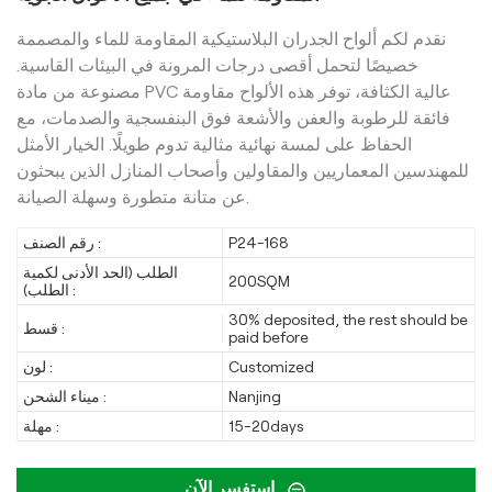
نقدم لكم ألواح الجدران البلاستيكية المقاومة للماء والمصممة
خصيصًا لتحمل أقصى درجات المرونة في البيئات القاسية.
مصنوعة من مادة PVC عالية الكثافة، توفر هذه الألواح مقاومة
فائقة للرطوبة والعفن والأشعة فوق البنفسجية والصدمات، مع
الحفاظ على لمسة نهائية مثالية تدوم طويلًا. الخيار الأمثل
للمهندسين المعماريين والمقاولين وأصحاب المنازل الذين يبحثون
عن متانة متطورة وسهلة الصيانة.
P24-168
رقم الصنف :
الطلب (الحد الأدنى لكمية
200SQM
الطلب) :
30% deposited, the rest should be
قسط :
paid before
Customized
لون :
Nanjing
ميناء الشحن :
15-20days
مهلة :
استفسر الآن