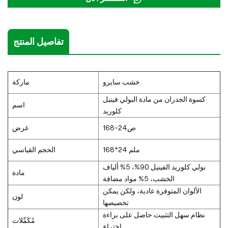
تفاصيل المنتج
خشب سايرو
ماركة
كسوة الجدران من مادة البولي فينيل
اسم
كلوريد
ص24-168
غرض
168*24 ملم
الحجم القياسي
بولي كلوريد الفينيل 90%، 5% ألياف
مادة
الخشب، 5% مواد مضافة
الألوان المتوفرة عادية، ولكن يمكن
لون
تخصيصها
نظام سهل التثبيت حاصل على براءة
مُكَمِّلات
اختراع