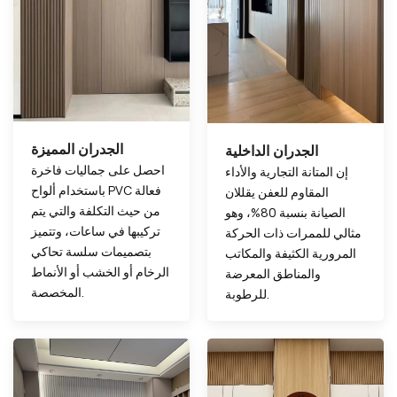
الجدران المميزة
الجدران الداخلية
احصل على جماليات فاخرة
إن المتانة التجارية والأداء
باستخدام ألواح PVC فعالة
المقاوم للعفن يقللان
من حيث التكلفة والتي يتم
الصيانة بنسبة 80%، وهو
تركيبها في ساعات، وتتميز
مثالي للممرات ذات الحركة
بتصميمات سلسة تحاكي
المرورية الكثيفة والمكاتب
الرخام أو الخشب أو الأنماط
والمناطق المعرضة
المخصصة.
للرطوبة.