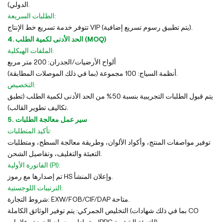
الدولي).
الطلبات السريعة:
تتوفر خدمة تسريع خط الإنتاج VIP (يتم تطبيق رسوم تسريع إضافية).
4. الحد الأدنى لكمية الطلب (MOQ)
الملفات الهيكلية:
ألواح الأرضيات/الجدران: 200 متر مربع
أنظمة السياج: 100 مجموعة (بما في ذلك الموصلات المطابقة).
التخصيص:
يتم قبول الطلبات التجريبية بنسبة 50% من الحد الأدنى لكمية الطلب (تطبق
تكاليف تطوير القالب).
5. سير عمل معالجة الطلبات
تأكيد المتطلبات:
توفير مواصفات المنتج، وأكواد الألوان، وطريقة معالجة السطح، ومتطلبات
التعبئة والتغليف، وتفاصيل الشحن.
الفاتورة الأولية (PI):
تم إصدارها مع رموز HS وإعلان المنشأ.
الترتيبات اللوجستية:
شروط التجارة: EXW/FOB/CIF/DAP متاحة.
التخليص الجمركي: يتم توفير الوثائق الكاملة (بما في ذلك شهادات CO