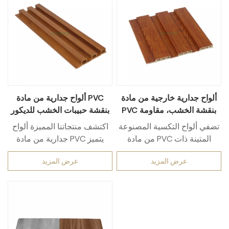
ألواح جدارية خارجية من مادة
ألواح جدارية من مادة PVC
PVC بنقشة الخشب، مقاومة
بنقشة حبيبات الخشب للديكور
للعوامل الجوية
الخارجي
تضفي ألواح التكسية المصنوعة
اكتشف منتجاتنا المميزة ألواح
من مادة PVC المتينة ذات
جدارية من مادة PVC يتميز
المظهر الخشبي، والتي لا تحتاج
بجمال مذهل نسيج حبيبات
عرض المزيد
عرض المزيد
إلى صيانة كبيرة، المظهر الدافئ
الخشب — الخيار الأمثل لـ
والطبيعي للخشب الحقيقي على
الديكور الخارجيصُنعت هذه
المساحات الخارجية، والباحات،
الألواح من مادة PVC عالية
والحدائق بدون أي عناء. تحاكي
الجودة مقاومة للعوامل الجوية،
أنماط الخشب الواقعية ملمس
وهي لا تُحاكي فقط الجمال
وجمال الخشب الطبيعي، بينما
الطبيعي للخشب الحقيقي