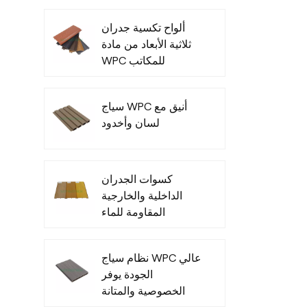
ألواح تكسية جدران
ثلاثية الأبعاد من مادة
WPC للمكاتب
الخارجية - عرض
خاص
سياج WPC أنيق مع
لسان وأخدود
كسوات الجدران
الداخلية والخارجية
المقاومة للماء
المصنوعة من مادة
البولي فينيل كلوريد
نظام سياج WPC عالي
الجودة يوفر
الخصوصية والمتانة