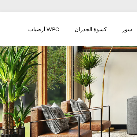
سور
كسوة الجدران
أرضيات WPC