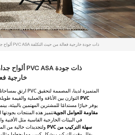
ألواح جدارية خارجية من مادة PVC ASA ذات جودة خارجية فعالة من حيث التكلفة
ألواح جدارية خا
خارجية فعا
ارتقِ بمساحاتك الخارجية 
التوازن بين الأناقة والعملية والقيمة طويلة 
يوفر خيارًا مستدامًا للمشترين المهتمين بالبيئة، بينما
جدارية من مادة PVC مقاومة للعوامل الجوية
تتميز هذه المنتجات بجودتها ال
في البيئات الخارجية القاسية مثل الأفنية وا
ولتجديدات خالية من الم
يقلل وقت التركيب بشكل كبير، مما يجعلها مثالية