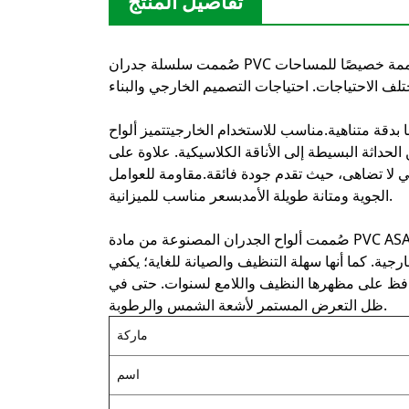
تفاصيل المنتج
صُممت سلسلة جدران PVC المتقدمة لدينا بتقنية البثق المشترك لتقديم تشطيبات متينة وأنيقة مصممة خصيصًا للمساحات
تلف الاحتياجات.
احتياجات التصميم الخارجي والبناء
 بدقة متناهية.
مناسب للاستخدام الخارجي
تتميز ألواح PVC المصنعة بتقنية البثق المشترك بإمكانية تخصيص كاملة
حداثة البسيطة إلى الأناقة الكلاسيكية. علاوة على
تي لا تضاهى، حيث تقدم جودة فائقة.
مقاومة للعوامل
بسعر مناسب للميزانية.
الجوية ومتانة طويلة الأمد
صُممت ألواح الجدران المصنوعة من مادة PVC ASA لتوفير استخدام سهل وسريع، وتتميز بسهولة تركيبها - فلا حاجة لأدوات
رجية. كما أنها سهلة التنظيف والصيانة للغاية؛ يكفي
يحافظ على مظهرها النظيف واللامع لسنوات.
حتى في
.
ظل التعرض المستمر لأشعة الشمس والرطوبة
ماركة
اسم