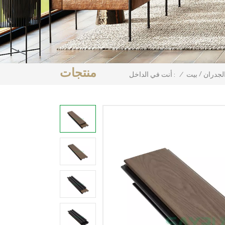
منتجات
/
لجدران
بيت
/
أنت في الداخل :