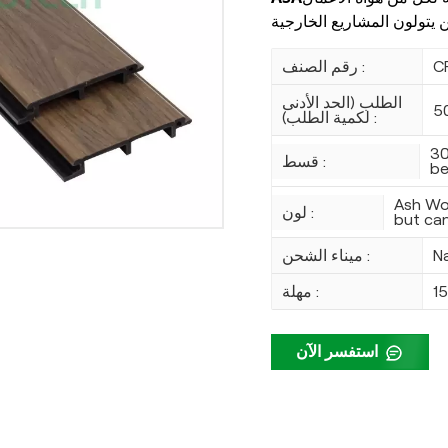
C
رقم الصنف :
الطلب (الحد الأدنى
5
لكمية الطلب) :
30
قسط :
be
Ash Wo
لون :
but ca
N
ميناء الشحن :
1
مهلة :
استفسر الآن