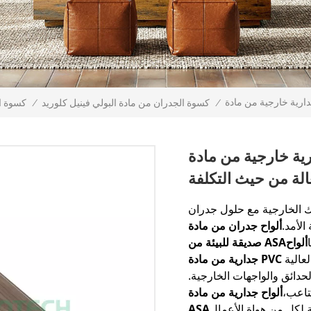
/
كسوة الجدران من مادة البولي فينيل كلوريد
/
كسوة ا
رجية من مادة PVC ASA ذات جودة
لة من حيث التكلفة
مع حلول جدران PVC المتميزة لدينا، المصممة لتحقيق
الأمد.
ألواح جدران من مادة PVC
ألواح
صديقة للبيئة من ASA
عالية
لحدائق والواجهات الخارجية.
تاعب،
ألواح جدارية من مادة PVC سهلة التركيب من
 لكل من هواة الأعمال
ASA