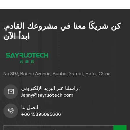
مقاومة للعوامل الجويةتتميز
هذه المنتجات بجودتها العالية في
البيئات الخارجية القاسية مثل
كن شريكًا معنا في مشروعك القادم.
الأفنية والحدائق والواجهات
الخارجية. ولتجديدات خالية من
ابدأ الآن
المتاعب،ألواح جدارية من مادة
PVC سهلة التركيب من
ASAيقلل وقت التركيب بشكل
كبير، مما يجعلها مثالية لكل من
هواة الأعمال اليدوية والمقاولين
No.397, Baohe Avenue, Baohe District, Hefei, China
المحترفين الذين يتولون
المشاريع الخارجية.
راسلنا عبر البريد الإلكتروني :
Jenny@sayruotech.com
اتصل بنا :
+86 15395095686