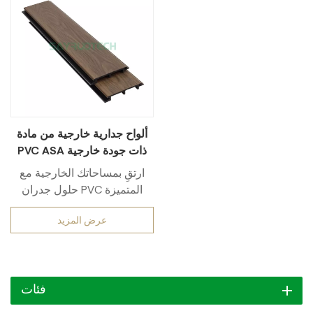
ألواح جدارية خارجية من مادة
PVC ASA ذات جودة خارجية
فعالة من حيث التكلفة
ارتقِ بمساحاتك الخارجية مع
حلول جدران PVC المتميزة
لدينا، المصممة لتحقيق التوازن
عرض المزيد
بين الأناقة والعملية والقيمة
طويلة الأمد.ألواح جدران من
مادة PVC صديقة للبيئة من
ASAيوفر خيارًا مستدامًا
فئات
للمشترين المهتمين بالبيئة،
بينماألواح جدارية من مادة PVC