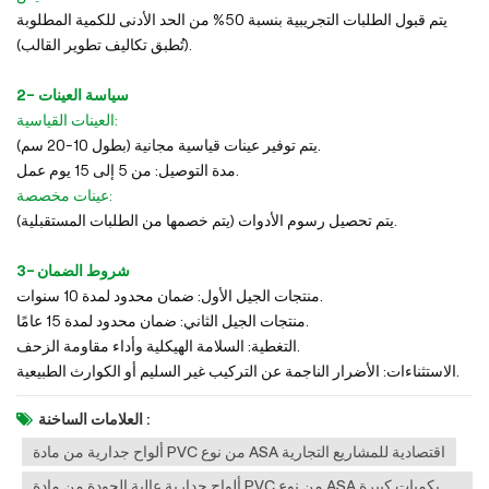
يتم قبول الطلبات التجريبية بنسبة 50% من الحد الأدنى للكمية المطلوبة
(تُطبق تكاليف تطوير القالب).
2- سياسة العينات
العينات القياسية:
يتم توفير عينات قياسية مجانية (بطول 10-20 سم).
مدة التوصيل: من 5 إلى 15 يوم عمل.
عينات مخصصة:
يتم تحصيل رسوم الأدوات (يتم خصمها من الطلبات المستقبلية).
3- شروط الضمان
منتجات الجيل الأول: ضمان محدود لمدة 10 سنوات.
منتجات الجيل الثاني: ضمان محدود لمدة 15 عامًا.
التغطية: السلامة الهيكلية وأداء مقاومة الزحف.
الاستثناءات: الأضرار الناجمة عن التركيب غير السليم أو الكوارث الطبيعية.
العلامات الساخنة :
ألواح جدارية من مادة PVC من نوع ASA اقتصادية للمشاريع التجارية
ألواح جدارية عالية الجودة من مادة PVC من نوع ASA بكميات كبيرة