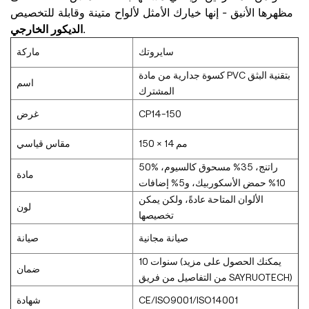
مظهرها الأنيق - إنها خيارك الأمثل لألواح متينة وقابلة للتخصيص
الديكور الخارجي
.
سايروتك
ماركة
كسوة جدارية من مادة PVC بتقنية البثق
اسم
المشترك
CP14-150
غرض
150 × 14 مم
مقاس قياسي
50% راتنج، 35% مسحوق كالسيوم،
مادة
10% حمض الأسكوربيك، و5% إضافات
الألوان المتاحة عادةً، ولكن يمكن
لون
تخصيصها
صيانة مجانية
صيانة
10 سنوات (يمكنك الحصول على مزيد
ضمان
من التفاصيل من فريق SAYRUOTECH)
CE/ISO9001/ISO14001
شهادة