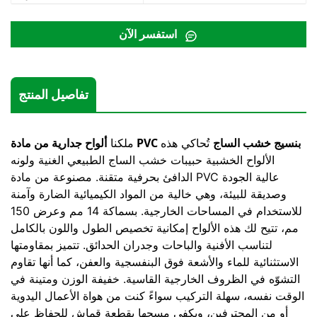
استفسر الآن
تفاصيل المنتج
ألواح جدارية من مادة PVC بنسيج خشب الساج
تُحاكي هذه
ملكنا
الألواح الخشبية حبيبات خشب الساج الطبيعي الغنية ولونه
الدافئ بحرفية متقنة. مصنوعة من مادة PVC عالية الجودة
وصديقة للبيئة، وهي خالية من المواد الكيميائية الضارة وآمنة
للاستخدام في المساحات الخارجية. بسماكة 14 مم وعرض 150
مم، تتيح لك هذه الألواح إمكانية تخصيص الطول واللون بالكامل
لتناسب الأفنية والباحات وجدران الحدائق. تتميز بمقاومتها
الاستثنائية للماء والأشعة فوق البنفسجية والعفن، كما أنها تقاوم
التشوّه في الظروف الخارجية القاسية. خفيفة الوزن ومتينة في
الوقت نفسه، سهلة التركيب سواءً كنت من هواة الأعمال اليدوية
أو من المحترفين، ويكفي مسحها بقطعة قماش للحفاظ على