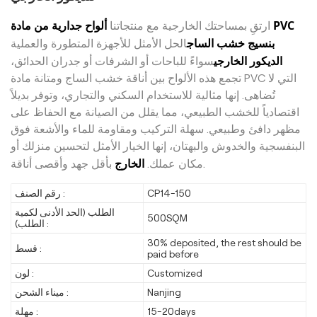
ألواح جدارية من مادة PVC
ارتقِ بمساحتك الخارجية مع منتجاتنا
بنسيج خشب الساج
الحل الأمثل للأجهزة المتطورة والعملية
الديكور الخارجي
سواءً للباحات أو الشرفات أو جدران الحدائق،
تجمع هذه الألواح بين أناقة خشب الساج ومتانة مادة PVC التي لا
تُضاهى. إنها مثالية للاستخدام السكني والتجاري، وتوفر بديلاً
اقتصادياً للخشب الطبيعي، مما يقلل من الصيانة مع الحفاظ على
مظهر دافئ وطبيعي. سهلة التركيب ومقاومة للماء والأشعة فوق
البنفسجية والخدوش والبهتان، إنها الخيار الأمثل لتحسين منزلك أو
الخارج
بأقل جهد وأقصى أناقة.
مكان عملك.
CP14-150
رقم الصنف :
الطلب (الحد الأدنى لكمية
500SQM
الطلب) :
30% deposited, the rest should be
قسط :
paid before
Customized
لون :
Nanjing
ميناء الشحن :
15-20days
مهلة :