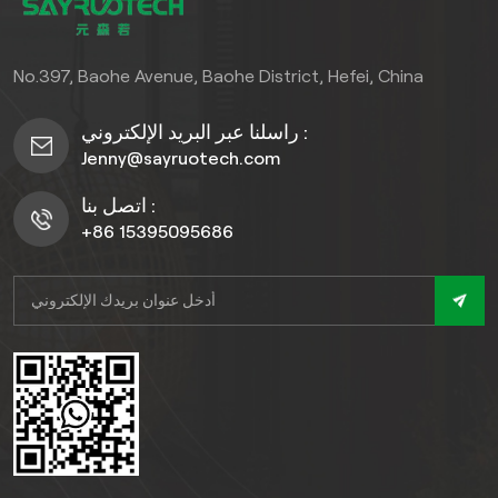
والمقاولين وأصحاب المنازل
خيار لا غنى عنه للمهندسين
الذين يبحثون عن متانة متطورة
المعماريين والمقاولين
وسهلة الصيانة.
وأصحاب المنازل الباحثين عن
No.397, Baohe Avenue, Baohe District, Hefei, China
حلول جدران متطورة وسهلة
الصيانة تضمن متانة طويلة
راسلنا عبر البريد الإلكتروني :
الأمد.
Jenny@sayruotech.com
اتصل بنا :
+86 15395095686