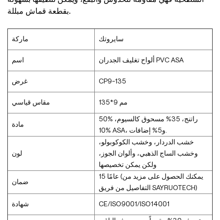
بقطعة قماش مبللة.
سايروتك
ماركة
ألواح تغليف الجدران PVC ASA
اسم
CP9-135
غرض
135*9 مم
مقاس قياسي
50% راتنج، 35% مسحوق كالسيوم،
مادة
10% ASA، و5% إضافات.
خشب الدردار، وخشب الكوكوبولو،
وخشب الساج الذهبي، وألوان الجوز،
لون
ولكن يمكن تخصيصها
15 عامًا (يمكنك الحصول على مزيد من
ضمان
التفاصيل من فريق SAYRUOTECH)
CE/ISO9001/ISO14001
شهادة