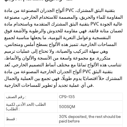
ألواح الجدران المصنوعة من مادة PVC بتقنية البثق المشترك،
المقاومة للماء والحريق، والمصممة للاستخدام الخارجي، مصنوعة
بتقنية البثق المشترك المتقدمة وباستخدام مادة PVC عالية الجودة
لضمان متانة فائقة. فهي مقاومة للخدوش والرطوبة والأشعة فوق
البنفسجية وعوامل التعرية اليومية، ما يجعلها مناسبة لجميع
المساحات الخارجية. تتميز هذه الألواح بسطح أملس ومتجانس،
وهي سهلة التركيب والصيانة، ولا تحتاج إلى عمليات ترميم
متكررة. مع مجموعة واسعة من الأنسجة والألوان والأنماط،
تتناسب هذه الألواح تمامًا مع مختلف أنماط التصميم الخارجي. تُعد
ألواح الجدران الخارجية المصنوعة من مادة PVC بتقنية البثق
المشترك حلاً اقتصاديًا يدوم طويلًا، فهي تجمع بين العملية والجمال
في أي عملية تجديد أو تطوير للمساحات الخارجية.
CP9-135
رقم الصنف :
الطلب (الحد الأدنى لكمية
500SQM
الطلب) :
30% deposited, the rest should be
قسط :
paid before