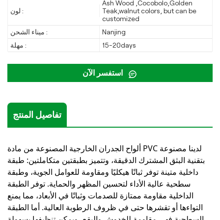
Ash Wood ,Cocobolo,Golden
Teak,walnut colors, but can be
لون :
customized
Nanjing
ميناء الشحن :
15-20days
مهلة :
استفسر الآن
تفاصيل المنتج
ألواح الجدران الخارجية المصنوعة من مادة PVC لدينا مصنوعة
بتقنية البثق المشترك الدقيقة، وتتميز بطبقتين متكاملتين: طبقة
داخلية متينة توفر ثباتًا هيكليًا ومقاومة للعوامل الجوية، وطبقة
سطحية عالية الأداء لتحسين المظهر والحماية. توفر الطبقة
الداخلية مقاومة ممتازة للصدمات وثباتًا في الأبعاد، مما يمنع
التواءها أو تقشرها حتى في ظروف الرطوبة العالية. أما الطبقة
السطحية فهي مقاومة للخدوش والبقع، ويمكن تنظيفها بسهولة