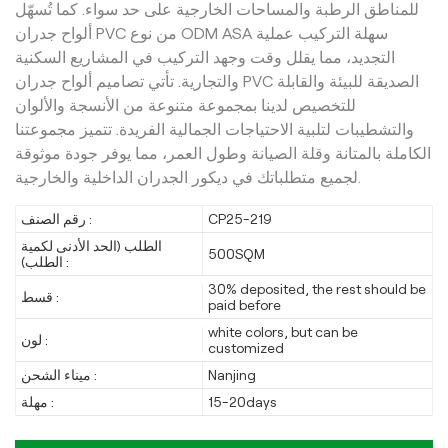
للمناطق الرطبة والمساحات الخارجية على حد سواء. كما تُسهّل
ألواح جدران PVC من نوع ODM ASA سهلة التركيب عملية
التجديد، مما يقلل وقت وجهد التركيب في المشاريع السكنية
والتجارية. تأتي تصاميم ألواح جدران PVC الصديقة للبيئة والقابلة
للتخصيص لدينا بمجموعة متنوعة من الأنسجة والألوان
والتشطيبات لتلبية الاحتياجات الجمالية الفريدة. تتميز مجموعتنا
الكاملة بالمتانة وقلة الصيانة وطول العمر، مما يوفر جودة موثوقة
لجميع متطلباتك في ديكور الجدران الداخلية والخارجية.
CP25-219
رقم الصنف :
الطلب (الحد الأدنى لكمية
500SQM
الطلب) :
30% deposited, the rest should be
قسط :
paid before
white colors, but can be
لون :
customized
Nanjing
ميناء الشحن :
15-20days
مهلة :