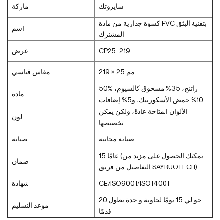
سايروتك
ماركة
كسوة جدارية من مادة PVC بتقنية البثق
اسم
المشترك
CP25-219
غرض
219 × 25 مم
مقاس قياسي
50% راتنج، 35% مسحوق كالسيوم،
مادة
10% حمض الأسكوربيك، و5% إضافات
الألوان المتاحة عادةً، ولكن يمكن
لون
تخصيصها
صيانة مجانية
صيانة
15 عامًا (يمكنك الحصول على مزيد من
ضمان
التفاصيل من فريق SAYRUOTECH)
CE/ISO9001/ISO14001
شهادة
حوالي 15 يومًا لحاوية واحدة بطول 20
موعد التسليم
قدمًا