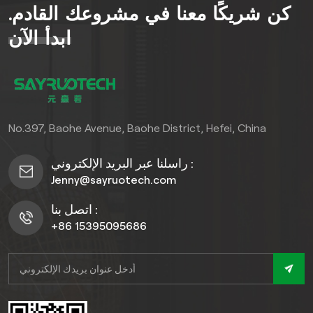
كن شريكًا معنا في مشروعك القادم.
الألواح بسطح أملس ومتجانس،
وهي سهلة التركيب والصيانة،
ابدأ الآن
ولا تحتاج إلى عمليات ترميم
متكررة. مع مجموعة واسعة من
الأنسجة والألوان والأنماط،
تتناسب هذه الألواح تمامًا مع
مختلف أنماط التصميم
No.397, Baohe Avenue, Baohe District, Hefei, China
الخارجي. تُعد ألواح الجدران
الخارجية المصنوعة من مادة
راسلنا عبر البريد الإلكتروني :
PVC بتقنية البثق المشترك حلاً
Jenny@sayruotech.com
اقتصاديًا يدوم طويلًا، فهي تجمع
بين العملية والجمال في أي
اتصل بنا :
عملية تجديد أو تطوير
+86 15395095686
للمساحات الخارجية.