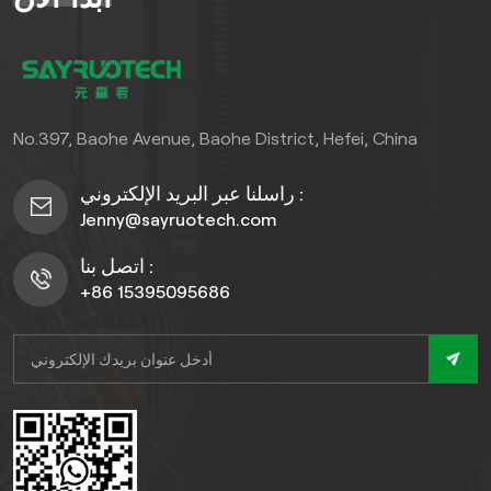
ابدأ الآن
مثل الأفنية والشرفات
والمناطق الرطبة. يتميز بخفة
وزنه ومتانته، مما يضمن سهولة
التركيب وقلة الصيانة، ويُريحك
من أعمال الصيانة المستمرة.
No.397, Baohe Avenue, Baohe District, Hefei, China
امزج بين الجمال الأخاذ والأداء
الدائم - دع منتجنا يُلبي
راسلنا عبر البريد الإلكتروني :
احتياجاتك.ألواح جدارية من مادة
Jenny@sayruotech.com
PVC ذات أخاديدأعد تعريف
أسلوب مساحتك ومدى
اتصل بنا :
استدامتها.
+86 15395095686