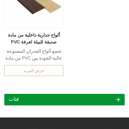
ألواح جدارية داخلية من مادة
PVC صديقة للبيئة لغرفة
المعيشة
تجمع ألواح الجدران المصنوعة
من مادة PVC عالية الجودة بين
الأداء المتميز في الاستخدامات
عرض المزيد
الخارجية والتطبيقات العملية،
بما في ذلك مقاومة العوامل
الجوية، والثبات ضد الأشعة فوق
البنفسجية، والعزل المائي،
فئات
ومقاومة الحرارة والبرودة،
وسهولة التنظيف. تُعد هذه
الألواح مثالية للباحات
والشرفات وجدران الحدائق
ومختلف المساحات الخارجية،