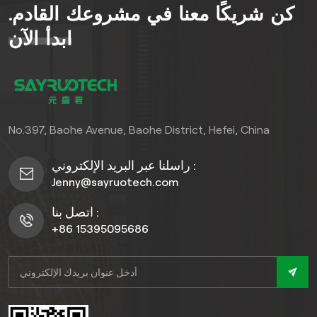
كن شريكًا معنا في مشروعك القادم.
وتتميز بمقاومة ممتازة للتآكل
والخدوش والبقع، وقلة الصيانة،
ابدأ الآن
ومتانة تدوم طويلاً، مما يجعلها
مثالية للديكورات الخارجية
السكنية والتجارية على حد
سواء.
No.397, Baohe Avenue, Baohe District, Hefei, China
راسلنا عبر البريد الإلكتروني :
Jenny@sayruotech.com
اتصل بنا :
+86 15395095686