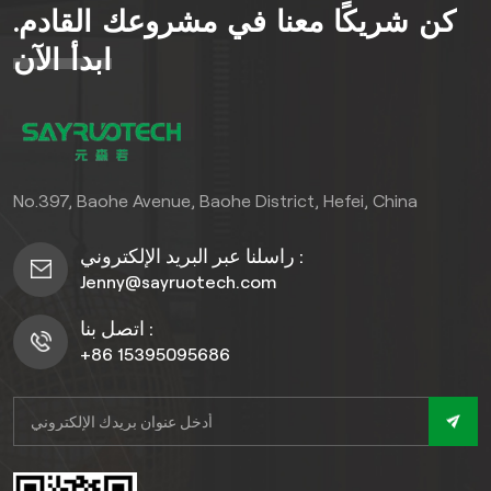
كن شريكًا معنا في مشروعك القادم.
العمل، وتُضفي الأسطح
المُحكمة (التي تُحاكي الخشب/
ابدأ الآن
الحجر) والتي لا تحتاج إلى صيانة
كبيرة لمسة جمالية على
واجهات المحلات التجارية
والفنادق والمباني. صُمم هذا
المنتج خصيصًا للأنشطة التجارية
No.397, Baohe Avenue, Baohe District, Hefei, China
الخارجية - فهو يدوم طويلًا.
فعال من حيث التكلفةبدون أي
راسلنا عبر البريد الإلكتروني :
متاعب.
Jenny@sayruotech.com
اتصل بنا :
+86 15395095686