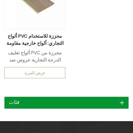
ألواح PVC محززة للاستخدام
التجاري: ألواح خارجية مقاومة
للماء للاستخدام التجاري
ألواح تغليف PVC محززة من
الخارجي
الدرجة التجارية عروض ضد
للماءحلول متينة للاستخدامات
عرض المزيد
الصناعية في الهواء الطلق
للاستخدام التجاري. 100% ضد
للماء يُقاوم هذا المنتج الرطوبة
العالية، والتعرض الشديد للأشعة
فئات
فوق البنفسجية، والرطوبة
القاسية، بينما يُقاوم تصميمه
المُخدّد الخدوش والصدمات
وعوامل التعرية. يُقلل نظام
التركيب المُتشابك من وقت