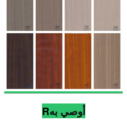
أوصي به
R