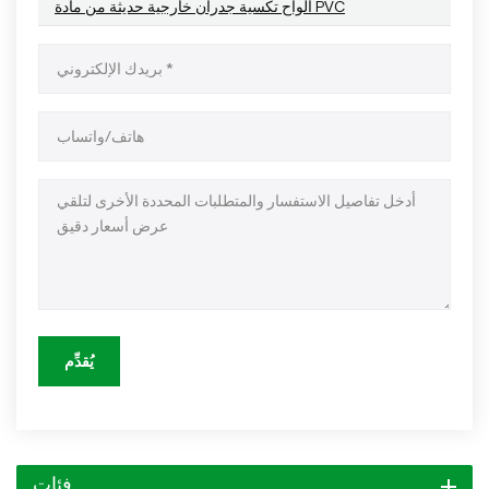
ألواح تكسية جدران خارجية حديثة من مادة PVC
يُقدِّم
فئات