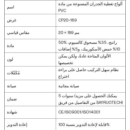
ألواح تغطية الجدران المصنوعة من مادة
اسم
PVC
CP20-189
غرض
20 × 189 مم
مقاس قياسي
50% راتنج، 35% مسحوق كالسيوم،
مادة
10% حمض الأسكوربيك، و5% إضافات
الألوان المتاحة عادةً، ولكن يمكن
لون
تخصيصها
نظام سهل التركيب حاصل على براءة
مُكَمِّلات
اختراع
صيانة مجانية
صيانة
5 سنوات (يمكنك الحصول على مزيد
ضمان
من التفاصيل من فريق SAYRUOTECH)
CE/ISO9001/ISO14001
شهادة
قابلة لإعادة التدوير بنسبة 100%
إعادة التدوير