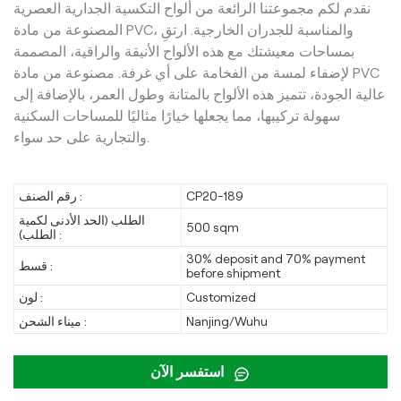
نقدم لكم مجموعتنا الرائعة من ألواح التكسية الجدارية العصرية
المصنوعة من مادة PVC، والمناسبة للجدران الخارجية. ارتقِ
بمساحات معيشتك مع هذه الألواح الأنيقة والراقية، المصممة
لإضفاء لمسة من الفخامة على أي غرفة. مصنوعة من مادة PVC
عالية الجودة، تتميز هذه الألواح بالمتانة وطول العمر، بالإضافة إلى
سهولة تركيبها، مما يجعلها خيارًا مثاليًا للمساحات السكنية
والتجارية على حد سواء.
CP20-189
رقم الصنف :
الطلب (الحد الأدنى لكمية
500 sqm
الطلب) :
30% deposit and 70% payment
قسط :
before shipment
Customized
لون :
Nanjing/Wuhu
ميناء الشحن :
استفسر الآن