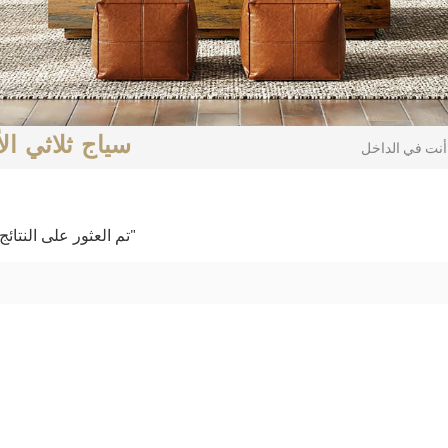
سياج ثلاثي ا
 :
1 تم العثور على النتائج لـ "سياج ثلاثي الأبعاد منقوش بعمق وسهل الصيانة"