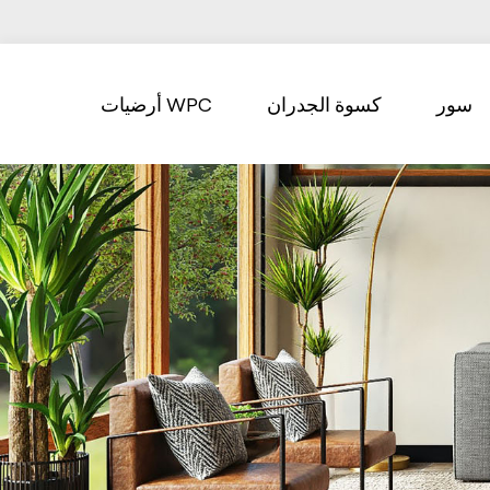
سور
كسوة الجدران
أرضيات WPC