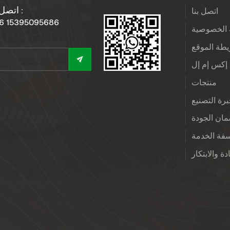
اتصل بنا :
اتصل بنا
6 15395095686
الخصوصية
طة الموقع
إكس إم إل
منتجات
رة التصنيع
ان الجودة
فة الخدمة
دة والابتكار