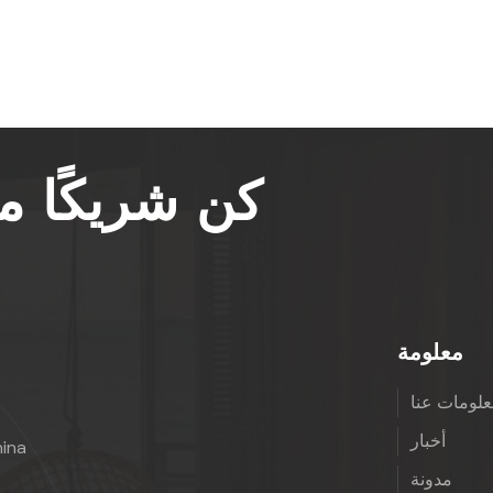
كن شريكًا 
معلومة
لومات عنا
أخبار
hina
مدونة