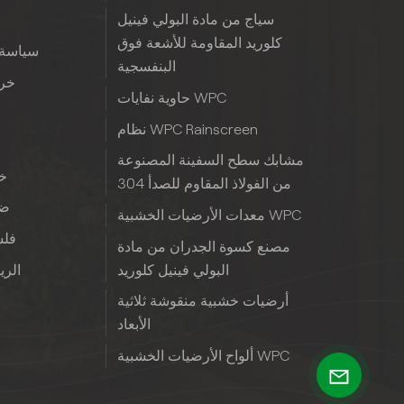
سياج من مادة البولي فينيل
كلوريد المقاومة للأشعة فوق
سياسة 
البنفسجية
خري
حاوية نفايات WPC
نظام WPC Rainscreen
مشابك سطح السفينة المصنوعة
خب
من الفولاذ المقاوم للصدأ 304
ضم
معدات الأرضيات الخشبية WPC
فلس
مصنع كسوة الجدران من مادة
البولي فينيل كلوريد
الريا
أرضيات خشبية منقوشة ثلاثية
الأبعاد
ألواح الأرضيات الخشبية WPC