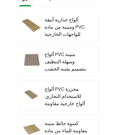
ألواح جدارية أنيقة
ومتينة من مادة PVC
للواجهات الخارجية
العصرية
ألواح PVC متينة
وسهلة التنظيف
بتصميم يشبه الخشب
للاستخدام الداخلي
ألواح PVC محززة
للاستخدام التجاري:
ألواح خارجية مقاومة
للماء للاستخدام
التجاري الخارجي
كسوة حائط متينة
مقاومة للماء من مادة