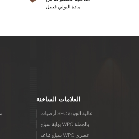
مادة البولي فينيل
كلوريد منخفضة
الصيانة - متينة
العلامات الساخنة
أرضيات SPC عالية الجودة
مع
بوابة سياج WPC بالجملة
سياج تباعد WPC عصري