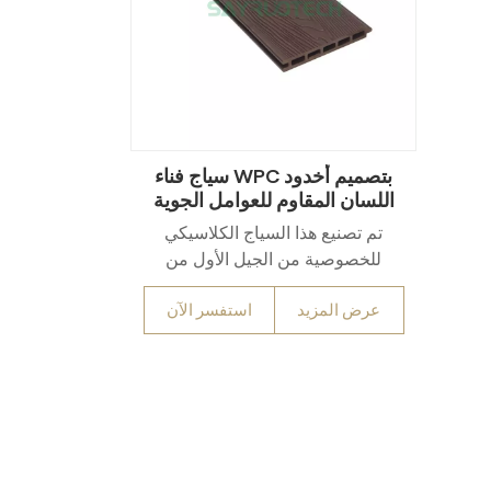
سياج فناء WPC بتصميم أخدود
اللسان المقاوم للعوامل الجوية
تم تصنيع هذا السياج الكلاسيكي
للخصوصية من الجيل الأول من
الخشب والبلاستيك المركب (WPC)،
عرض المزيد
استفسر الآن
وهو مصمم لمقاومة الطقس بشكل
موثوق والعزلة الأساسية.