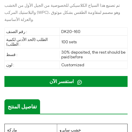
تم تصنيع هذا السياج الكلاسيكي للخصوصية من الجيل الأول من الخشب
والبلاستيك المركب (WPC)، وهو مصمم لمقاومة الطقس بشكل موثوق
والعزلة الأساسية.
DK20-160
رقم الصنف :
الطلب (الحد الأدنى لكمية
100 sets
الطلب) :
30% deposited, the rest should be
قسط :
paid before
Customized
لون :
استفسر الآن
تفاصيل المنتج
خشب سايرو
ماركة