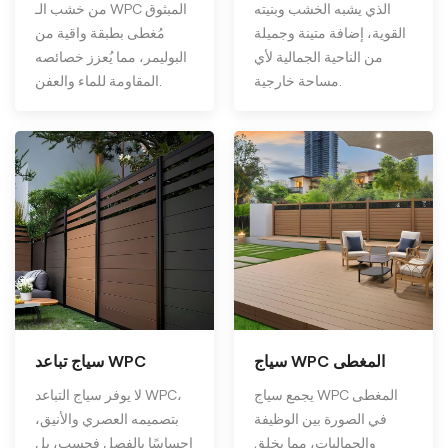
الذي يشبه الخشب وبنيته
من خشب الـ WPC المبثوق
القوية، إضافة متينة وجميلة
مُغطى بطبقة واقية من
من الناحية الجمالية لأي
البوليمر، مما يُعزز خصائصه
مساحة خارجية.
المقاومة للماء والعفن.
سياج WPC المغطى
سياج تباعد WPC
يجمع سياج WPC المغطى
لا يوفر سياج التباعد WPC،
في الصورة بين الوظيفة
بتصميمه العصري والأنيق،
والجماليات، مما يخلق
إحساسًا بالفصل فحسب، بل