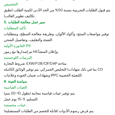
التخصيص:
يتم قبول الطلبات التجريبية بنسبة 50% من الحد الأدنى لكمية الطلب (تطبق
تكاليف تطوير القالب).
5. سير عمل معالجة الطلبات
تأكيد المتطلبات:
توفير مواصفات المنتج، وأكواد الألوان، وطريقة معالجة السطح، ومتطلبات
التعبئة والتغليف، وتفاصيل الشحن.
الفاتورة الأولية (PI):
تم إصدارها مع رموز HS وإعلان المنشأ.
الترتيبات اللوجستية:
شروط التجارة: EXW/FOB/CIF/DAP متاحة.
التخليص الجمركي: يتم توفير الوثائق الكاملة (بما في ذلك شهادات CO
وشهادات ضمان الجودة وعلامات IPPC للتعبئة الخشبية).
6. سياسة العينة
العينات القياسية:
يتم توفير عينات قياسية مجانية (بطول 10-20 سم).
التسليم: 5-15 يوم عمل.
عينات مخصصة:
يتم فرض رسوم الأدوات (قابلة للخصم من الطلبات المستقبلية).