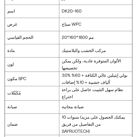
DK20-160
اسم
سياج WPC
غرض
20*160*1800 مم
الحجم القياسي
مركب الخشب والبلاستيك
مادة
الألوان المتوفرة عادية، ولكن يمكن
لون
تخصيصها
30% بولي إيثيلين عالي الكثافة + 60%
مكون SPC
ألياف خشبية + 10% إضافات
نظام سهل التثبيت حاصل على براءة
مُكَمِّلات
اختراع
صيانة مجانية
صيانة
10 سنوات (يمكنك الحصول على مزيد
من التفاصيل من فريق
ضمان
SAYRUOTECH)