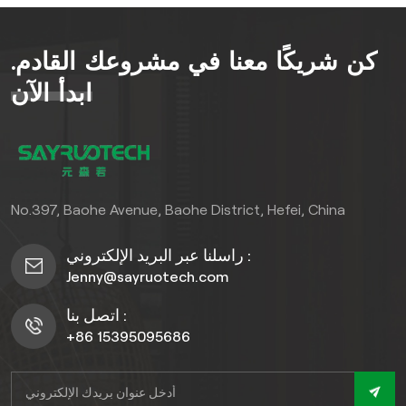
الأبعادلا يقتصر الأمر على تعزيز
العمق البصري فحسب، بل
كن شريكًا معنا في مشروعك القادم.
يضفي أيضًا لمسة من الرقي
على أي منظر طبيعي، سواء
ابدأ الآن
كان حديقة منزلية أو عقارًا
تجاريًا أو مساحة عامة. باعتباره
من الدرجة الأولىWPCيضمن
هذا المنتج صيانة منخفضة وأداءً
يدوم طويلاً، مما يجعله خيارًا
No.397, Baohe Avenue, Baohe District, Hefei, China
فعالًا من حيث التكلفة لأولئك
الذين يبحثون عن الأناقة
راسلنا عبر البريد الإلكتروني :
والموثوقية في احتياجاتهم من
Jenny@sayruotech.com
الأسوار.
اتصل بنا :
+86 15395095686