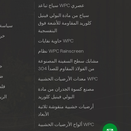
سياج تباعد WPC عصري
سياج من مادة البولي فينيل
كلوريد المقاومة للأشعة فوق
سياسة 
البنفسجية
خري
حاوية نفايات WPC
نظام WPC Rainscreen
مشابك سطح السفينة المصنوعة
خب
من الفولاذ المقاوم للصدأ 304
ضم
معدات الأرضيات الخشبية WPC
فلس
مصنع كسوة الجدران من مادة
البولي فينيل كلوريد
الريا
أرضيات خشبية منقوشة ثلاثية
الأبعاد
ألواح الأرضيات الخشبية WPC