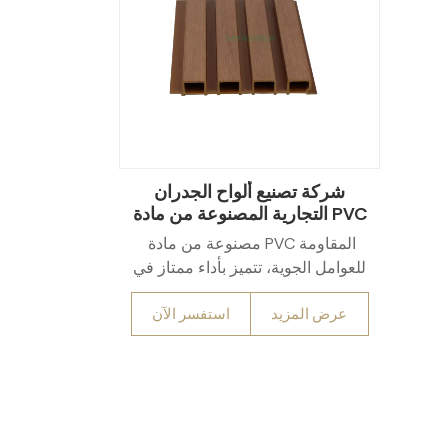
شركة تصنيع ألواح الجدران
التجارية المصنوعة من مادة PVC
المقاومة للماء
مصنوعة من مادة PVC المقاومة
للعوامل الجوية، تتميز بأداء ممتاز في
مقاومة الماء، ومقاومة للأمطار
عرض المزيد
استفسر الآن
والأشعة فوق البنفسجية والرطوبة
ودرجات الحرارة القصوى لمنع
التشويه أو التقشر أو التآكل، مع
سطح أملس وسهل التنظيف يقلل
من الصيانة.يُتيح نظام التعشيق سهل
الاستخدام تركيبًا سريعًا. وهي غير