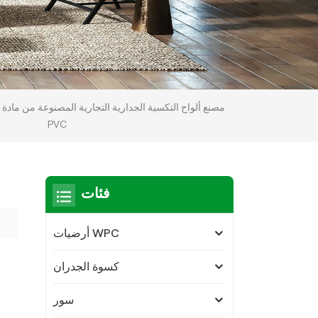
مصنع ألواح التكسية الجدارية التجارية المصنوعة من مادة
PVC
فئات
أرضيات WPC
كسوة الجدران
سور