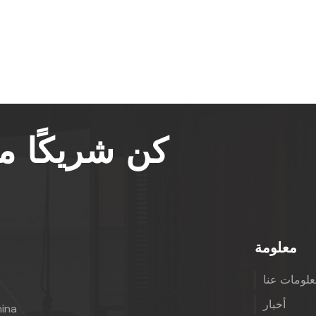
كن شريكًا 
معلومة
لومات عنا
أخبار
hina