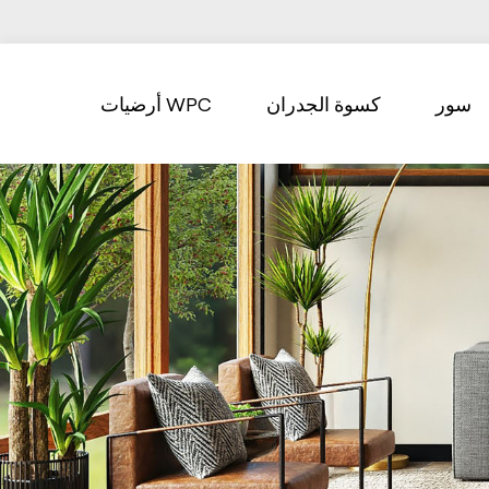
سور
كسوة الجدران
أرضيات WPC