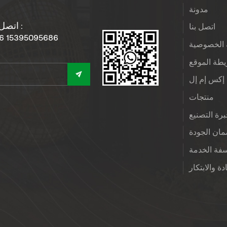
مدونة
اتصل بنا :
اتصل بنا
6 15395095686
الخصوصية
طة الموقع
إكس إم إل
منتجات
رة التصنيع
ان الجودة
فة الخدمة
دة والابتكار