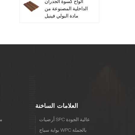
ألواح كسوة الجدران
الداخلية المصنوعة من
مادة البولي فينيل
كلوريد منخفضة
الصيانة - متينة
العلامات الساخنة
أرضيات SPC عالية الجودة
مع
بوابة سياج WPC بالجملة