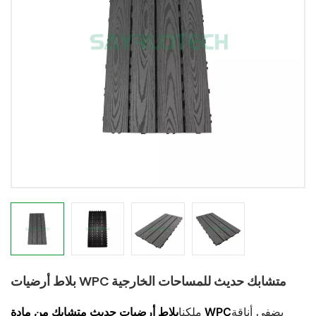
بلاط أرضيات WPC متشابك حديث للمساحات الخارجية
يضفي أناقة
بلاط أرضيات حديث متشابك من مادة WPC
ملكنا