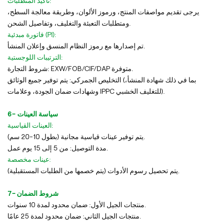
تأكيد المتطلبات:
يرجى تقديم مواصفات المنتج، ورموز الألوان، وطريقة معالجة السطح،
ومتطلبات التعبئة والتغليف، وتفاصيل الشحن.
فاتورة مبدئية (PI):
تم إصدارها مع رموز النظام المنسق وإعلان المنشأ.
الترتيبات اللوجستية:
شروط التجارة: EXW/FOB/CIF/DAP متوفرة.
التخليص الجمركي: يتم توفير جميع الوثائق (بما في ذلك شهادة المنشأ،
وشهادات ضمان الجودة، وعلامات IPPC للتغليف الخشبي).
6- سياسة العينات
العينات القياسية:
يتم توفير عينات قياسية مجانية (بطول 10-20 سم).
مدة التوصيل: من 5 إلى 15 يوم عمل.
عينات مخصصة:
يتم تحصيل رسوم الأدوات (يتم خصمها من الطلبات المستقبلية).
7- شروط الضمان
منتجات الجيل الأول: ضمان محدود لمدة 10 سنوات.
منتجات الجيل الثاني: ضمان محدود لمدة 25 عامًا.