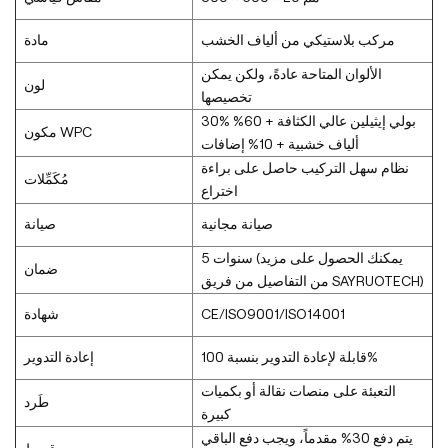
مركب بلاستيكي من ألياف الخشب
مادة
الألوان المتاحة عادةً، ولكن يمكن
لون
تخصيصها
30% بولي إيثيلين عالي الكثافة + 60%
مكون WPC
ألياف خشبية + 10% إضافات
نظام سهل التركيب حاصل على براءة
مُكَمِّلات
اختراع
صيانة مجانية
صيانة
5 سنوات (يمكنك الحصول على مزيد
ضمان
من التفاصيل من فريق SAYRUOTECH)
CE/ISO9001/ISO14001
شهادة
قابلة لإعادة التدوير بنسبة 100%
إعادة التدوير
التعبئة على منصات نقالة أو بكميات
طَرد
كبيرة
يتم دفع 30% مقدماً، ويجب دفع الباقي