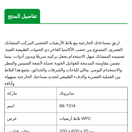
تفاصيل المنتج
ارتقِ بمساحاتك الخارجية مع بلاط الأرضيات الخشبي المركب المتشابك
العصري، المصنوع من خشب الأكاسيا الفاخر ذي الحبيبات الطبيعية الغنية.
تصميمه المتشابك سهل الاستخدام يجعل تركيبه سريعًا وبدون أدوات، بينما
تضمن مقاومته المدمجة للعوامل الجوية تحمله لأشعة الشمس والمطر
والاستخدام اليومي. مثالي للباحات والشرفات والحدائق، يجمع هذا البلاط
بين العملية العصرية والدفء الطبيعي لتجديد مساحتك الخارجية بسهولة
وأناقة.
سايروتك
ماركة
SN-T014
اسم
بلاط أرضيات WPC
غرض
300 × 600 × 20 مم
مقاس قياسي