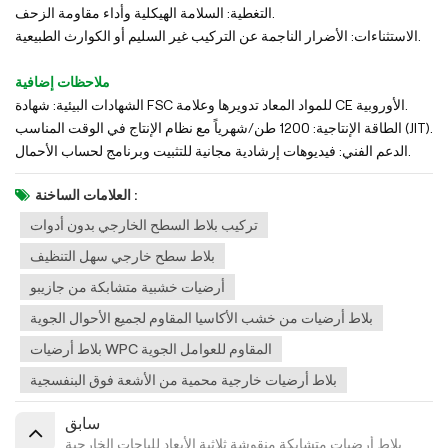
التغطية: السلامة الهيكلية وأداء مقاومة الزحف.
الاستثناءات: الأضرار الناجمة عن التركيب غير السليم أو الكوارث الطبيعية.
ملاحظات إضافية
الشهادات البيئية: شهادة FSC للمواد المعاد تدويرها وعلامة CE الأوروبية.
الطاقة الإنتاجية: 1200 طن/شهرياً مع نظام الإنتاج في الوقت المناسب (JIT).
الدعم الفني: فيديوهات إرشادية مجانية للتثبيت وبرنامج لحساب الأحمال.
العلامات الساخنة :
تركيب بلاط السطح الخارجي بدون أدوات
بلاط سطح خارجي سهل التنظيف
أرضيات خشبية متشابكة من جازيبو
بلاط أرضيات من خشب الأكاسيا المقاوم لجميع الأحوال الجوية
بلاط أرضيات WPC المقاوم للعوامل الجوية
بلاط أرضيات خارجية محمية من الأشعة فوق البنفسجية
سابق
بلاط أرضيات متشابكة منقوشة ثلاثية الأبعاد للباحات الخارجية