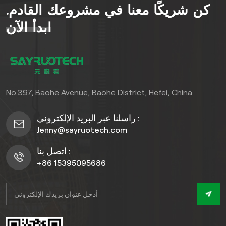
كن شريكًا معنا في مشروعك القادم.
الوظائف العصرية والسحر
الطبيعي، مما يجعل عمليات
ابدأ الآن
التجديد الخارجية سهلة وأنيقة.
No.397, Baohe Avenue, Baohe District, Hefei, China
راسلنا عبر البريد الإلكتروني :
Jenny@sayruotech.com
اتصل بنا :
+86 15395095686