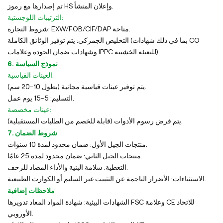
تم إصدارها مع رموز HS وإعلان المنشأ.
الترتيبات اللوجستية:
شروط التجارة: EXW/FOB/CIF/DAP متاحة.
التخليص الجمركي: يتم توفير الوثائق الكاملة (بما في ذلك شهادات CO
وشهادات ضمان الجودة وعلامات IPPC للتعبئة الخشبية).
6. نموذج السياسة
العينات القياسية:
يتم توفير عينات قياسية مجانية (بطول 10-20 سم).
التسليم: 5-15 يوم عمل.
عينات مخصصة:
يتم فرض رسوم الأدوات (قابلة للخصم من الطلبات المستقبلية).
7. شروط الضمان
منتجات الجيل الأول: ضمان محدود لمدة 10 سنوات.
منتجات الجيل الثاني: ضمان محدود لمدة 25 عامًا.
التغطية: سلامة البنية والأداء المضاد للزحف.
الاستثناءات: الأضرار الناجمة عن التثبيت غير السليم أو الكوارث الطبيعية.
ملاحظات إضافية
الشهادات البيئية: شهادة المواد المعاد تدويرها FSC وعلامة CE للاتحاد
الأوروبي.