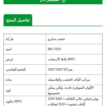
تفاصيل المنتج
خشب سايرو
ماركة
SN-T001
اسم
بلاط الأرضيات WPC
غرض
300*300*20 مم
الحجم القياسي
مركب ألياف الخشب والبلاستيك
مادة
الألوان المتوفرة عادية، ولكن يمكن
لون
تخصيصها
30% بولي إيثيلين عالي الكثافة + 60%
مكون WPC
ألياف خشبية + 10% إضافات