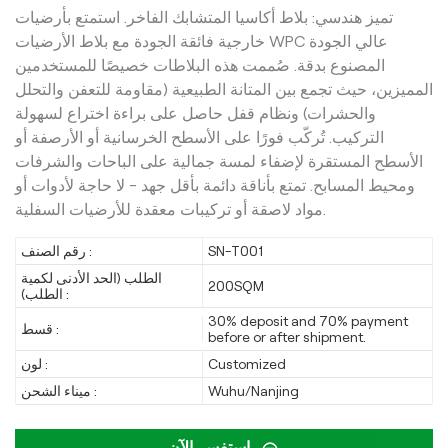
تميز هندسي: بلاط أكاسيا المتشابك الفاخر. استمتع بأرضيات
خارجية فائقة الجودة مع بلاط الأرضيات WPC عالي الجودة
المصنوع بدقة. صُممت هذه البلاطات خصيصًا للمستخدمين
المميزين، حيث تجمع بين المتانة الطبيعية (مقاومة للتعفن والتحلل
والحشرات) ونظام قفل حاصل على براءة اختراع لسهولة
التركيب. تُركّب فورًا على الأسطح الخرسانية أو الأرصفة أو
الأسطح المستقرة لإضفاء لمسة جمالية على الباحات والشرفات
ومحيط المسابح. تمتع بأناقة دائمة بأقل جهد - لا حاجة لأدوات أو
مواد لاصقة أو تركيبات معقدة للأرضيات السفلية.
SN-T001
رقم الصنف :
الطلب (الحد الأدنى لكمية
200SQM
الطلب) :
30% deposit and 70% payment
قسط :
before or after shipment.
Customized
لون :
Wuhu/Nanjing
ميناء الشحن :
استفسر الآن