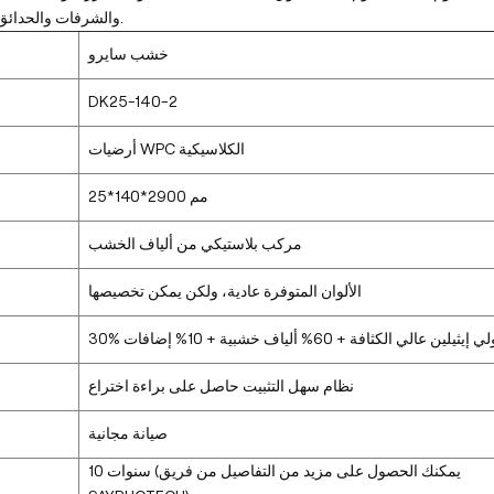
والشرفات والحدائق، يجمع بين تفاصيل مستوحاة من الطبيعة ومتانة تدوم طويلًا.
خشب سايرو
DK25-140-2
أرضيات WPC الكلاسيكية
25*140*2900 مم
مركب بلاستيكي من ألياف الخشب
الألوان المتوفرة عادية، ولكن يمكن تخصيصها
بولي إيثيلين عالي الكثافة + 60% ألياف خشبية + 10% إضافات
نظام سهل التثبيت حاصل على براءة اختراع
صيانة مجانية
10 سنوات (يمكنك الحصول على مزيد من التفاصيل من فريق