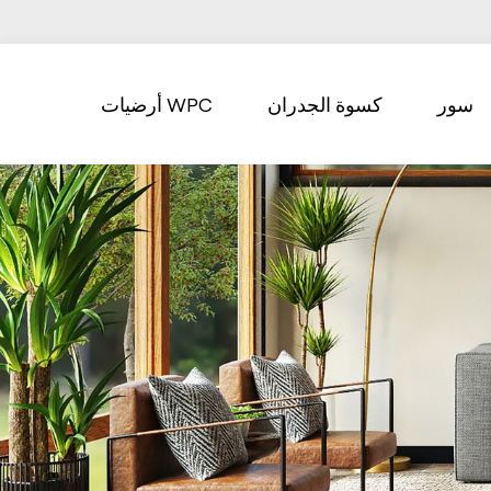
سور
كسوة الجدران
أرضيات WPC