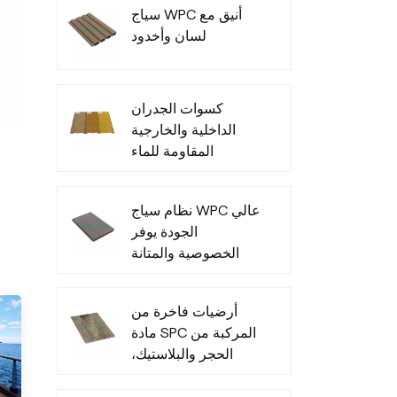
سياج WPC أنيق مع
لسان وأخدود
كسوات الجدران
الداخلية والخارجية
المقاومة للماء
المصنوعة من مادة
البولي فينيل كلوريد
نظام سياج WPC عالي
الجودة يوفر
الخصوصية والمتانة
في جميع الأحوال
الجوية
أرضيات فاخرة من
مادة SPC المركبة من
الحجر والبلاستيك،
متينة وعصرية