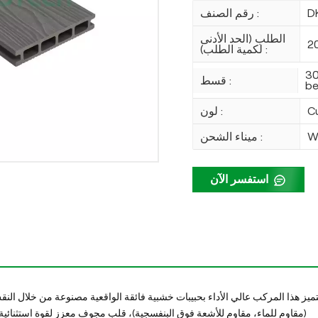
D
رقم الصنف :
الطلب (الحد الأدنى
2
لكمية الطلب) :
30
قسط :
be
C
لون :
W
ميناء الشحن :
استفسر الآن
تميز هذا المركب عالي الأداء بحبيبات خشبية فائقة الواقعية مصنوعة من خلال النق
(مقاوم للماء، مقاوم للأشعة فوق البنفسجية)، قلب مجوف معزز لقوة استثنائية