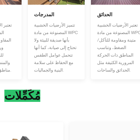
الحدائق
المدرجات
تعتبر الأرضيات الخشبية
تتميز الأرضيات الخشبية
تعتبر ا
المصنوعة من مادة WPC
المصنوعة من مادة WPC
ال
متينة ومقاومة للتآكل/
بأنها صديقة للبيئة ولا
الضغط، وتناسب
تحتاج إلى صيانة، كما أنها
ورذ
المناطق ذات الحركة
تتحمل عوامل الطقس
لل
المرورية الكثيفة مثل
مع الحفاظ على سلامة
والمن
الحدائق والساحات.
البنية والجماليات.
مناطق الينابيع الساخنة.
مُكَمِّلات