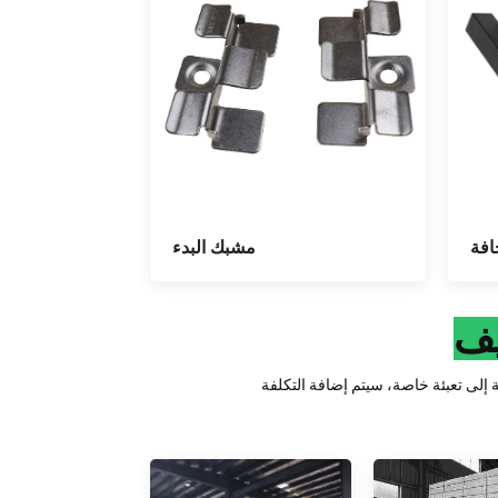
مشبك البدء
افة
يف