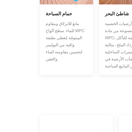
شاطئ البحر
حمام السباحة
لأرضيات الخشبية
مانع للانزلاق ومقاوم
مصنوعة من مادة
للماء. سطح ألواح WPC
WPC، المقاومة للتآكل
المبثوقة مُغطى بطبقة
اذ الملح، مثالية
واقية من البوليمر
ممرات الساحلية
لتحسين مقاومته للماء
شآت الأرضية في
والعفن.