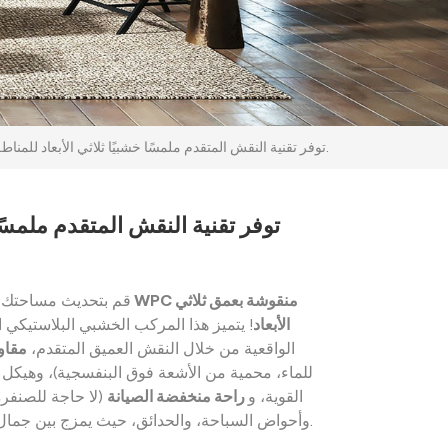
توفر تقنية النقش المتقدم ملمسًا خشبيًا ثلاثي الأبعاد للمناطق الخارجية.
توفر تقنية النقش المتقدم ملمسًا 
قم بتحديث مساحتك ا
الأبعاد
! يتميز هذا المركب الخشبي البلاستيكي ا
الواقعية من خلال النقش العميق المتقدم،
مقاو
للماء، محمية من الأشعة فوق البنفسجية)، وهيك
القوية، و
راحة منخفضة الصيانة
(لا حاجة للصنفرة 
وأحواض السباحة، والحدائق، حيث يمزج بين جمال الطبيعة والأداء طويل الأمد.