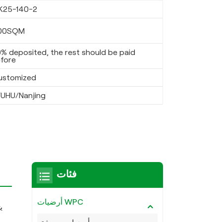
K25-140-2
00SQM
% deposited, the rest should be paid
fore
ustomized
UHU/Nanjing
فئات
أرضيات WPC
ي