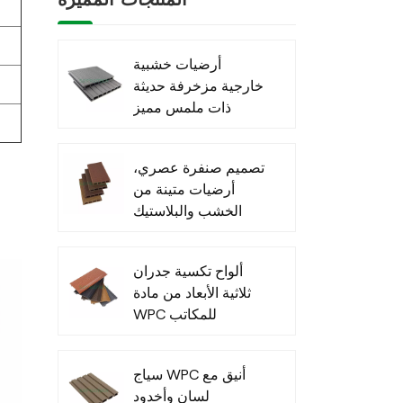
المنتجات المميزة
أرضيات خشبية
خارجية مزخرفة حديثة
ذات ملمس مميز
مصنوعة من مادة
WPC
تصميم صنفرة عصري،
أرضيات متينة من
الخشب والبلاستيك
المركب
ألواح تكسية جدران
ثلاثية الأبعاد من مادة
WPC للمكاتب
الخارجية - عرض
خاص
سياج WPC أنيق مع
لسان وأخدود