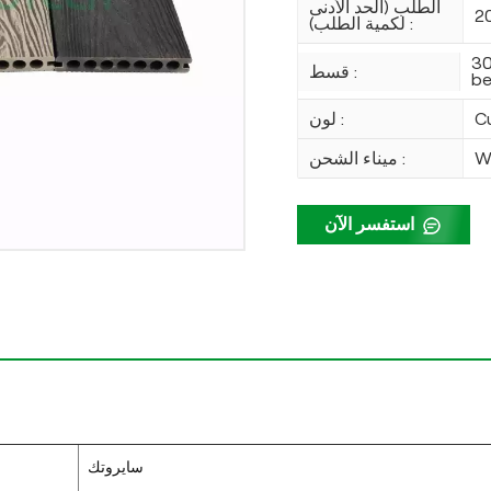
الطلب (الحد الأدنى
2
لكمية الطلب) :
30
قسط :
be
C
لون :
W
ميناء الشحن :
استفسر الآن
سايروتك