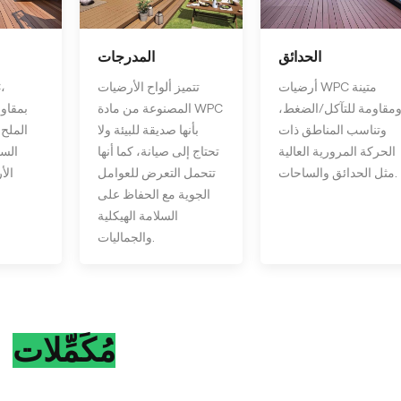
الحدائق
المدرجات
أرضيات WPC متينة
تتميز ألواح الأرضيات
مقاومة للتآكل/الضغط،
المصنوعة من مادة WPC
بمقاوم
وتناسب المناطق ذات
بأنها صديقة للبيئة ولا
الملح،
الحركة المرورية العالية
تحتاج إلى صيانة، كما أنها
السا
مثل الحدائق والساحات.
تتحمل التعرض للعوامل
الأ
الجوية مع الحفاظ على
السلامة الهيكلية
والجماليات.
مُكَمِّلات