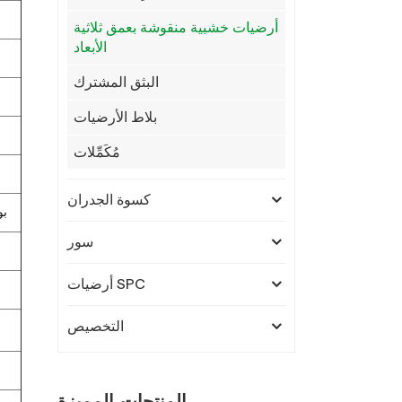
أرضيات خشبية منقوشة بعمق ثلاثية
الأبعاد
البثق المشترك
بلاط الأرضيات
مُكَمِّلات
كسوة الجدران
30% 
سور
أرضيات SPC
التخصيص