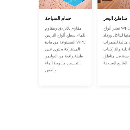
شاطئ البحر
حمام السباحة
تعتبر ألواح WPC،
مقاوم للانزلاق ومقاوم
تها للتآكل ورذاذ
للماء. سطح ألواح التزيين
 مثالية للممرات
المصنوعة من مادة WPC
حلية والتركيبات
المشتركة يحتوي على
رضية في مناطق
طبقة واقية من البوليمر
الينابيع الساخنة.
لتحسين مقاومة الماء
والعفن.