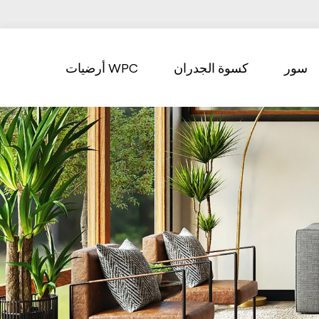
سور
كسوة الجدران
أرضيات WPC