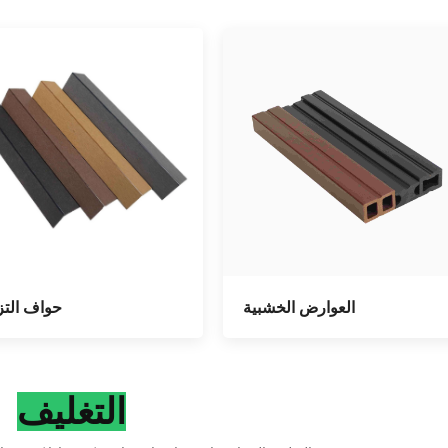
العوارض الخشبية
حواف التز
التغليف