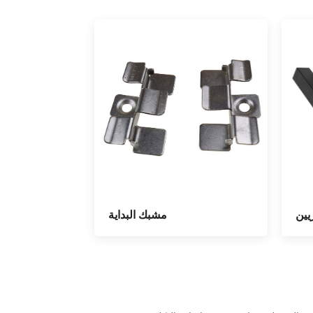
مشبك البداية
يين