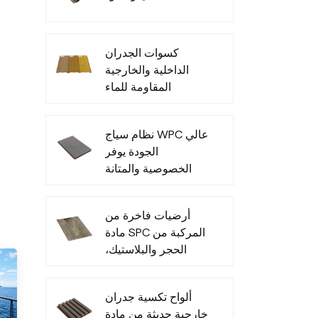
كسوات الجدران
الداخلية والخارجية
المقاومة للماء
المصنوعة من مادة
البولي فينيل كلوريد
نظام سياج WPC عالي
الجودة يوفر
الخصوصية والمتانة
في جميع الأحوال
الجوية
أرضيات فاخرة من
مادة SPC المركبة من
الحجر والبلاستيك،
متينة وعصرية
ألواح تكسية جدران
خارجية حديثة من مادة