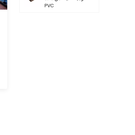
PVC
و