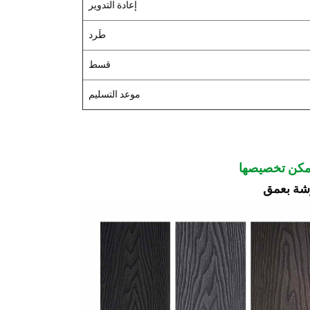
إعادة التدوير
طَرد
قسط
موعد التسليم
قوشة بعمق