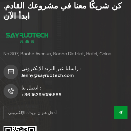
كن شريكًا معنا في مشروعك القادم.
للصنفرة أو التلوين). مثالي
للباحات، وأحواض السباحة،
ابدأ الآن
والحدائق، حيث يمزج بين جمال
الطبيعة والأداء طويل الأمد.
No.397, Baohe Avenue, Baohe District, Hefei, China
راسلنا عبر البريد الإلكتروني :
Jenny@sayruotech.com
اتصل بنا :
+86 15395095686