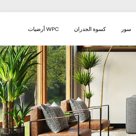
سور
كسوة الجدران
أرضيات WPC