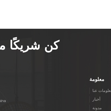
كن شريكًا 
معلومة
لومات عنا
أخبار
hina
مدونة