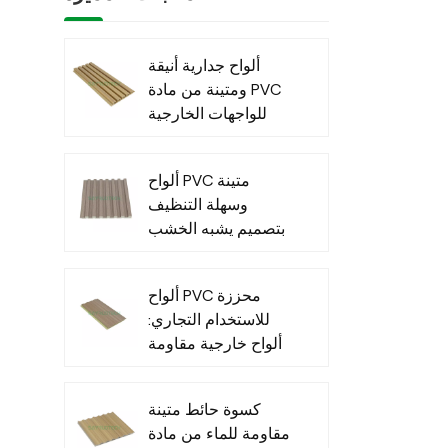
ألواح جدارية أنيقة
ومتينة من مادة PVC
للواجهات الخارجية
العصرية
ألواح PVC متينة
وسهلة التنظيف
بتصميم يشبه الخشب
للاستخدام الداخلي
ألواح PVC محززة
للاستخدام التجاري:
ألواح خارجية مقاومة
للماء للاستخدام
التجاري الخارجي
كسوة حائط متينة
مقاومة للماء من مادة