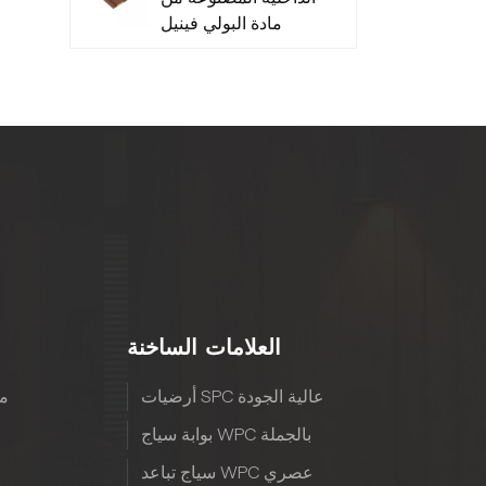
مادة البولي فينيل
كلوريد منخفضة
الصيانة - متينة
العلامات الساخنة
أرضيات SPC عالية الجودة
مع
بوابة سياج WPC بالجملة
سياج تباعد WPC عصري