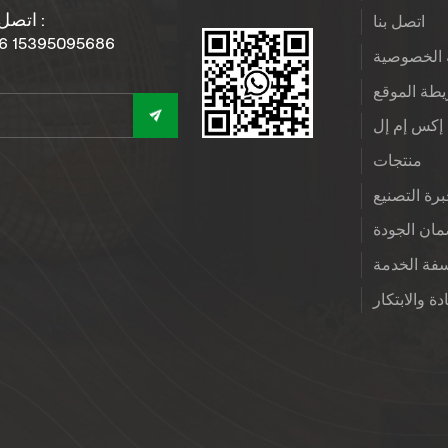
اتصل بنا :
اتصل بنا
6 15395095686
الخصوصية
طة الموقع
إكس إم إل
منتجات
رة التصنيع
ان الجودة
فة الخدمة
دة والابتكار