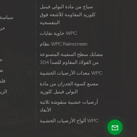
سياج من مادة البولي فينيل
كلوريد المقاومة للأشعة فوق
سياسة 
البنفسجية
خري
حاوية نفايات WPC
نظام WPC Rainscreen
مشابك سطح السفينة المصنوعة
خب
من الفولاذ المقاوم للصدأ 304
ضم
معدات الأرضيات الخشبية WPC
فلس
مصنع كسوة الجدران من مادة
البولي فينيل كلوريد
الريا
أرضيات خشبية منقوشة ثلاثية
الأبعاد
ألواح الأرضيات الخشبية WPC