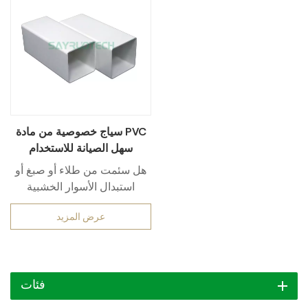
سياج خصوصية من مادة PVC
سهل الصيانة للاستخدام
الخارجي
هل سئمت من طلاء أو صبغ أو
استبدال الأسوار الخشبية
المتآكلة؟ اكتشف الجمال الدائم
عرض المزيد
وسهولة الصيانة التي توفرها
أسوار الفينيل الممتازة لدينا!
صُممت أسوارنا المصنوعة من
مادة PVC عالية الجودة لتدوم
فئات
لفترة استثنائية، فهي تتحمل
الظروف الجوية القاسية، وتقاوم