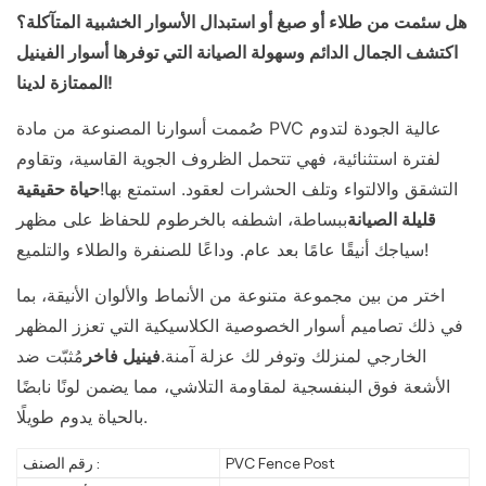
هل سئمت من طلاء أو صبغ أو استبدال الأسوار الخشبية المتآكلة؟
اكتشف الجمال الدائم وسهولة الصيانة التي توفرها أسوار الفينيل
الممتازة لدينا!
صُممت أسوارنا المصنوعة من مادة PVC عالية الجودة لتدوم
لفترة استثنائية، فهي تتحمل الظروف الجوية القاسية، وتقاوم
التشقق والالتواء وتلف الحشرات لعقود. استمتع بها!
حياة حقيقية
قليلة الصيانة
ببساطة، اشطفه بالخرطوم للحفاظ على مظهر
سياجك أنيقًا عامًا بعد عام. وداعًا للصنفرة والطلاء والتلميع!
اختر من بين مجموعة متنوعة من الأنماط والألوان الأنيقة، بما
في ذلك تصاميم أسوار الخصوصية الكلاسيكية التي تعزز المظهر
الخارجي لمنزلك وتوفر لك عزلة آمنة.
فينيل فاخر
مُثبّت ضد
الأشعة فوق البنفسجية لمقاومة التلاشي، مما يضمن لونًا نابضًا
بالحياة يدوم طويلًا.
PVC Fence Post
رقم الصنف :