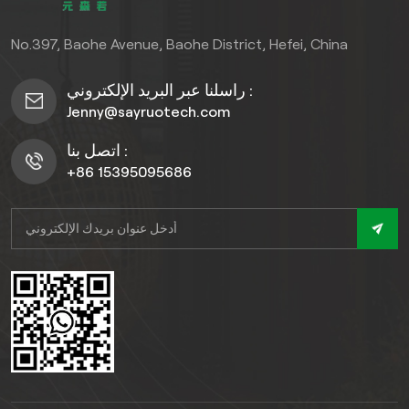
والوظائف. اختر نظام سياج
WPC الفاخر للحصول على
No.397, Baohe Avenue, Baohe District, Hefei, China
تجربة خارجية لا مثيل لها تتجاوز
المألوف.)، تم تصميم هذا السياج
راسلنا عبر البريد الإلكتروني :
ذو الشرائح المشتركة لتحمل
Jenny@sayruotech.com
الظروف الجوية القاسية مع
اتصل بنا :
توفير خصوصية ممتازة
+86 15395095686
بتصميمه ذي الشرائح.