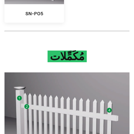
SN-P05
مُكَمِّلات