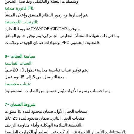
ومتطلبات التعبئة والتغليف، وتفاصيل الشحن.
فاتورة مبدئية (PI):
تم إصدارها مع رموز النظام المنسق وإعلان المنشأ.
الترتيبات اللوجستية:
شروط التجارة: EXW/FOB/CIF/DAP متوفرة.
التخليص الجمركي: يتم توفير جميع الوثائق (بما في ذلك شهادة المنشأ،
وشهادات ضمان الجودة، وعلامات IPPC للتغليف الخشبي).
6- سياسة العينات
العينات القياسية:
يتم توفير عينات قياسية مجانية (بطول 10-20 سم).
مدة التوصيل: من 5 إلى 15 يوم عمل.
عينات مخصصة:
يتم احتساب رسوم الأدوات (يتم خصمها من الطلبات المستقبلية).
7- شروط الضمان
منتجات الجيل الأول: ضمان محدود لمدة 10 سنوات.
منتجات الجيل الثاني: ضمان محدود لمدة 25 عامًا.
التغطية: السلامة الهيكلية وأداء مقاومة الزحف.
الاستثناءات: الأضرار الناجمة عن التركيب غير السليم أو الكوارث الطبيعية.