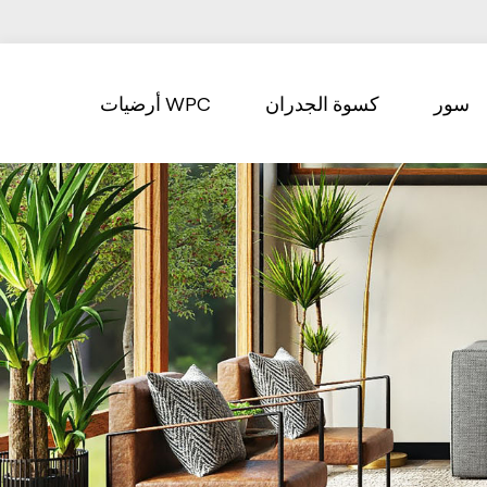
سور
كسوة الجدران
أرضيات WPC