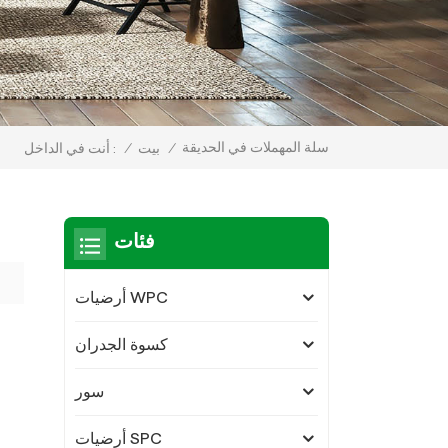
سلة المهملات في الحديقة
/
بيت
/
أنت في الداخل :
فئات
أرضيات WPC
كسوة الجدران
سور
أرضيات SPC