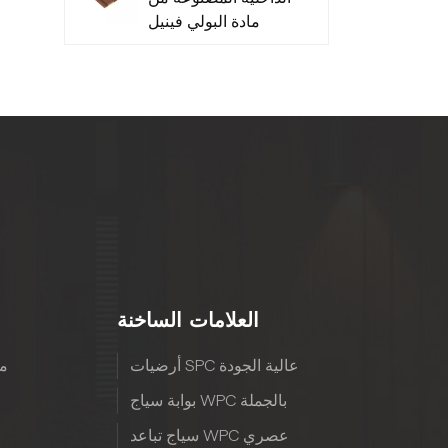
مادة البولي فينيل
كلوريد منخفضة
الصيانة - متينة
العلامات الساخنة
أرضيات SPC عالية الجودة
مع
بوابة سياج WPC بالجملة
سياج تباعد WPC عصري