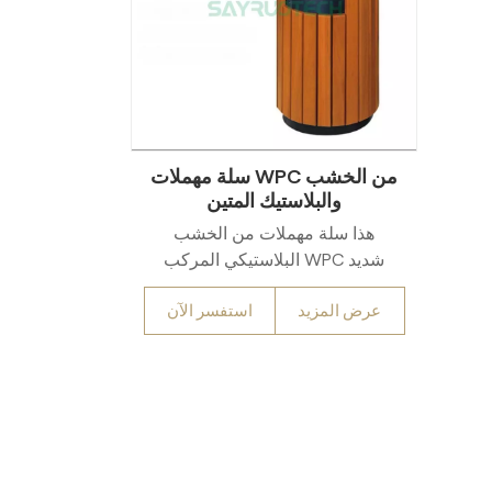
سلة مهملات WPC من الخشب
والبلاستيك المتين
هذا سلة مهملات من الخشب
البلاستيكي المركب WPC شديد
التحمل يتكامل إطارات مقواة بالفولاذ
عرض المزيد
استفسر الآن
و التخلص من النفايات متعددة
التصنيفات وظائف مصممة خصيصًا
للمناطق العامة ذات الحركة
المرورية الكثيفة مثل الحدائق
والمناطق التجارية والمعالم
السياحيةمصنوع من مواد معاد
تدويرها صديقة للبيئة، ويوفر متانة