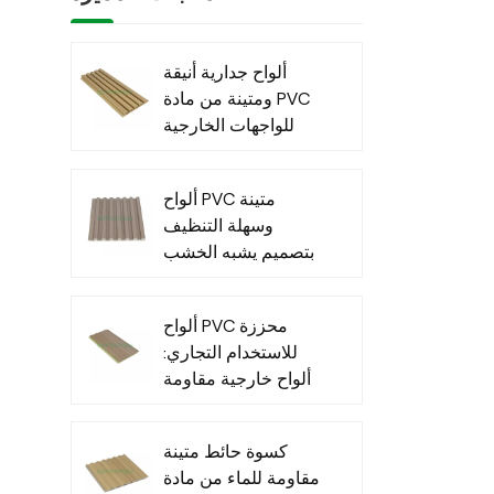
ألواح جدارية أنيقة
ومتينة من مادة PVC
للواجهات الخارجية
العصرية
ألواح PVC متينة
وسهلة التنظيف
بتصميم يشبه الخشب
للاستخدام الداخلي
ألواح PVC محززة
للاستخدام التجاري:
ألواح خارجية مقاومة
للماء للاستخدام
التجاري الخارجي
كسوة حائط متينة
مقاومة للماء من مادة