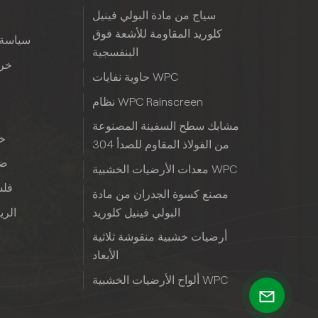
سياج من مادة البولي فينيل
كلوريد المقاومة للأشعة فوق
سياسة 
البنفسجية
خري
حاوية نفايات WPC
نظام WPC Rainscreen
مشابك سطح السفينة المصنوعة
خب
من الفولاذ المقاوم للصدأ 304
ضم
معدات الأرضيات الخشبية WPC
فلس
مصنع كسوة الجدران من مادة
البولي فينيل كلوريد
الريا
أرضيات خشبية منقوشة ثلاثية
الأبعاد
ألواح الأرضيات الخشبية WPC