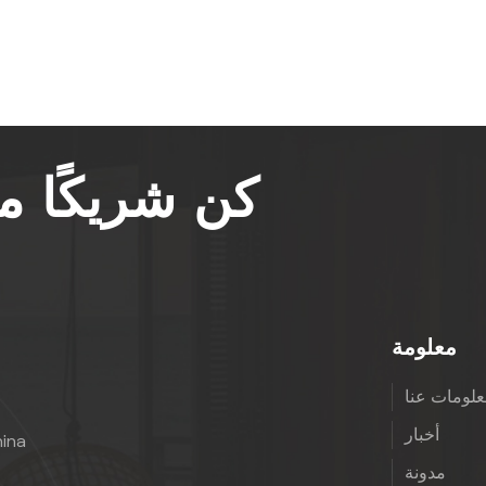
كن شريكًا 
معلومة
لومات عنا
أخبار
hina
مدونة