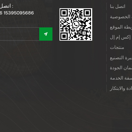
اتصل بنا :
اتصل بنا
6 15395095686
الخصوصية
طة الموقع
إكس إم إل
منتجات
رة التصنيع
ان الجودة
فة الخدمة
دة والابتكار