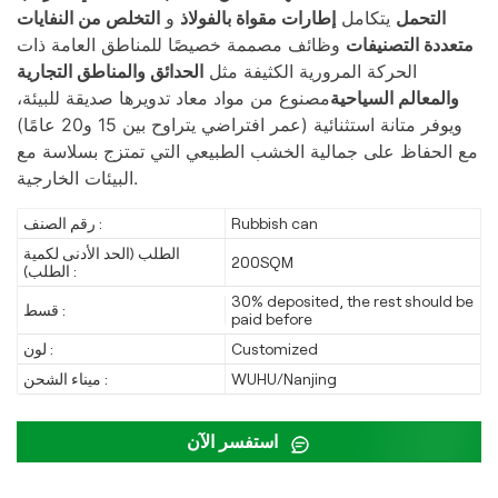
التحمل
يتكامل
إطارات مقواة بالفولاذ
و
التخلص من النفايات
متعددة التصنيفات
وظائف مصممة خصيصًا للمناطق العامة ذات
الحركة المرورية الكثيفة مثل
الحدائق والمناطق التجارية
والمعالم السياحية
مصنوع من مواد معاد تدويرها صديقة للبيئة،
ويوفر متانة استثنائية (عمر افتراضي يتراوح بين 15 و20 عامًا)
مع الحفاظ على جمالية الخشب الطبيعي التي تمتزج بسلاسة مع
البيئات الخارجية.
Rubbish can
رقم الصنف :
الطلب (الحد الأدنى لكمية
200SQM
الطلب) :
30% deposited, the rest should be
قسط :
paid before
Customized
لون :
WUHU/Nanjing
ميناء الشحن :
استفسر الآن