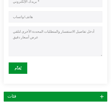
يُقدِّم
فئات