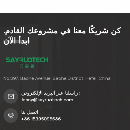
مقواة بالفولاذ و التخلص من
النفايات متعددة التصنيفات
وظائف مصممة خصيصًا
للمناطق العامة ذات الحركة
المرورية الكثيفة مثل الحدائق
كن شريكًا معنا في مشروعك القادم.
والمناطق التجارية والمعالم
ابدأ الآن
السياحيةمصنوع من مواد معاد
تدويرها صديقة للبيئة، ويوفر
متانة استثنائية (عمر افتراضي
يتراوح بين 15 و20 عامًا) مع
الحفاظ على جمالية الخشب
الطبيعي التي تمتزج بسلاسة مع
No.397, Baohe Avenue, Baohe District, Hefei, China
البيئات الخارجية.
راسلنا عبر البريد الإلكتروني :
Jenny@sayruotech.com
اتصل بنا :
+86 15395095686