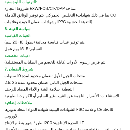
الترتيبات اللوجستية:
شروط التجارة: EXW/FOB/CIF/DAP متاحة.
التخليص الجمركي: يتم توفير الوثائق الكاملة (بما في ذلك شهادات CO
وشهادات ضمان الجودة وعلامات IPPC للتعبئة الخشبية).
6. سياسة العينة
العينات القياسية:
يتم توفير عينات قياسية مجانية (بطول 10-20 سم).
التسليم: 5-15 يوم عمل.
عينات مخصصة:
يتم فرض رسوم الأدوات (قابلة للخصم من الطلبات المستقبلية).
7. شروط الضمان
منتجات الجيل الأول: ضمان محدود لمدة 10 سنوات.
منتجات الجيل الثاني: ضمان محدود لمدة 25 عامًا.
التغطية: سلامة البنية والأداء المضاد للزحف.
الاستثناءات: الأضرار الناجمة عن التثبيت غير السليم أو الكوارث الطبيعية.
ملاحظات إضافية
الشهادات البيئية: شهادة المواد المعاد تدويرها FSC وعلامة CE للاتحاد
الأوروبي.
القدرة الإنتاجية: 1200 طن / شهر بنظام الإنتاج JIT.
الدعم الفني: مقاطع فيديو إرشادية مجانية للتثبيت وبرامج حساب الأحمال.