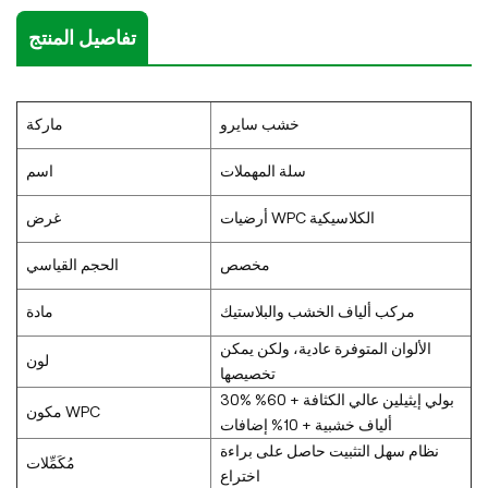
تفاصيل المنتج
خشب سايرو
ماركة
سلة المهملات
اسم
أرضيات WPC الكلاسيكية
غرض
مخصص
الحجم القياسي
مركب ألياف الخشب والبلاستيك
مادة
الألوان المتوفرة عادية، ولكن يمكن
لون
تخصيصها
30% بولي إيثيلين عالي الكثافة + 60%
مكون WPC
ألياف خشبية + 10% إضافات
نظام سهل التثبيت حاصل على براءة
مُكَمِّلات
اختراع