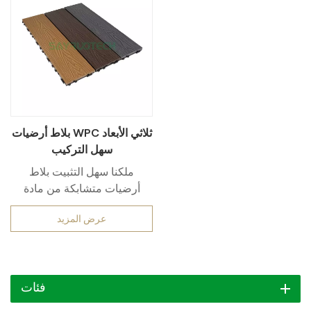
بلاط أرضيات WPC ثلاثي الأبعاد
سهل التركيب
ملكنا سهل التثبيت بلاط
أرضيات متشابكة من مادة
WPC ثلاثية الأبعاد اجمع بين
عرض المزيد
الأناقة والعملية لترتقي
بمساحتك الخارجية. مصنوعة
من مركب الخشب والبلاستيك
(WPC) عالي الجودة، هذه
فئات
البلاطات مقاومة للرطوبة
والأشعة فوق البنفسجية