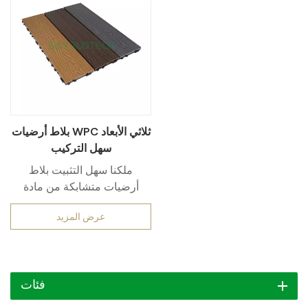
بلاط أرضيات WPC ثلاثي الأبعاد
سهل التركيب
ملكنا سهل التثبيت بلاط
أرضيات متشابكة من مادة
WPC ثلاثية الأبعاد اجمع بين
عرض المزيد
الأناقة والعملية لترتقي
بمساحتك الخارجية. مصنوعة
من مركب الخشب والبلاستيك
(WPC) عالي الجودة، هذه
فئات
البلاطات مقاومة للرطوبة
والأشعة فوق البنفسجية