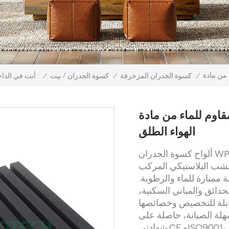
/
/
كسوة الجدران المزخرفة
/
كسوة الجدران
بيت
/
أنت في الداخل :
ماء من مادة WPC مبثوقة في
الهواء الطلق
ألواح كسوة الجدران WPC المقاومة للماء والمُبثوقة، الأكثر مبيعًا، هي
البلاستيكي المركب (WPC)
 ممتازة للماء والرطوبة.
حدائق والمباني السكنية،
لقابلة للتخصيص وخصائصها
سهلة الصيانة، حاصلة على
شهادتي CE وISO9001، وتأتي مع ضمان لمدة 25 عامًا. مثالية للبنائين