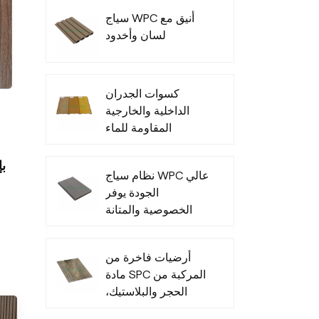
خاص
سياج WPC أنيق مع
لسان وأخدود
كسوات الجدران
الداخلية والخارجية
المقاومة للماء
المصنوعة من مادة
البولي فينيل كلوريد
نظام سياج WPC عالي
الجودة يوفر
الخصوصية والمتانة
في جميع الأحوال
الجوية
أرضيات فاخرة من
مادة SPC المركبة من
الحجر والبلاستيك،
متينة وعصرية