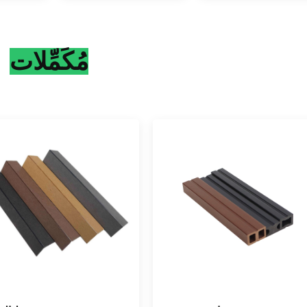
مُكَمِّلات