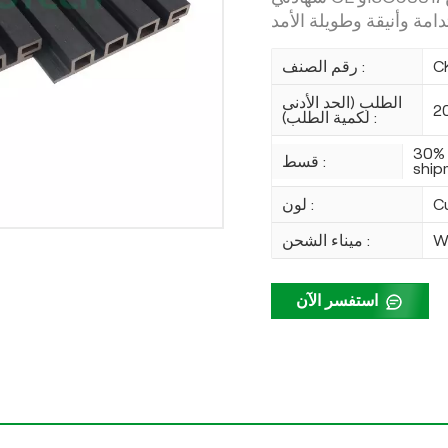
C
رقم الصنف :
الطلب (الحد الأدنى
2
لكمية الطلب) :
30% 
قسط :
ship
C
لون :
W
ميناء الشحن :
استفسر الآن