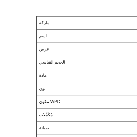
ماركة
اسم
غرض
الحجم القياسي
مادة
لون
مكون WPC
مُكَمِّلات
صيانة