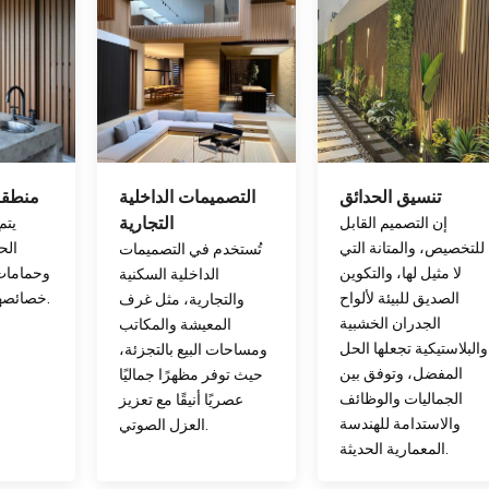
تنسيق الحدائق
التصميمات الداخلية
منطقة
إن التصميم القابل
التجارية
يتم
للتخصيص، والمتانة التي
الح
تُستخدم في التصميمات
لا مثيل لها، والتكوين
وحمامات
الداخلية السكنية
الصديق للبيئة لألواح
خصائصها المقاومة للماء.
والتجارية، مثل غرف
الجدران الخشبية
المعيشة والمكاتب
والبلاستيكية تجعلها الحل
ومساحات البيع بالتجزئة،
المفضل، وتوفق بين
حيث توفر مظهرًا جماليًا
الجماليات والوظائف
عصريًا أنيقًا مع تعزيز
والاستدامة للهندسة
العزل الصوتي.
المعمارية الحديثة.