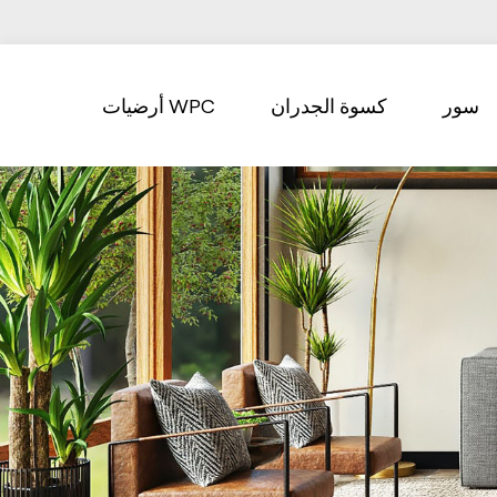
سور
كسوة الجدران
أرضيات WPC