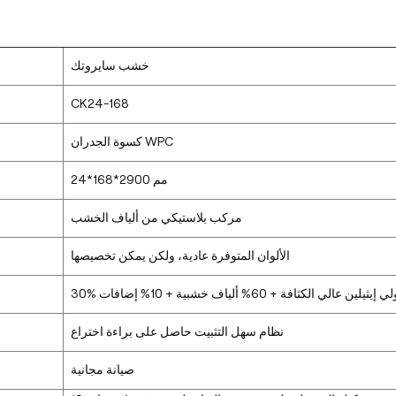
خشب سايروتك
CK24-168
كسوة الجدران WPC
24*168*2900 مم
مركب بلاستيكي من ألياف الخشب
الألوان المتوفرة عادية، ولكن يمكن تخصيصها
بولي إيثيلين عالي الكثافة + 60% ألياف خشبية + 10% إضافات
نظام سهل التثبيت حاصل على براءة اختراع
صيانة مجانية