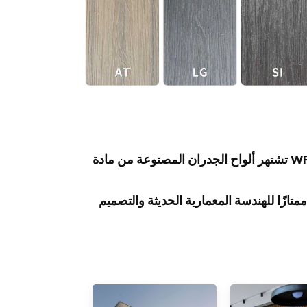
تشتهر ألواح الجدران المصنوعة من مادة WPC بإمكانياتها الزخرفية المتنوعة، حيث تجمع بين الجاذبية الجمالية
متازًا للهندسة المعمارية الحديثة والتصميم