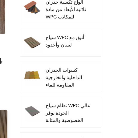
ألواح تكسية جدران
ثلاثية الأبعاد من مادة
WPC للمكاتب
الخارجية - عرض
خاص
سياج WPC أنيق مع
لسان وأخدود
كسوات الجدران
الداخلية والخارجية
المقاومة للماء
المصنوعة من مادة
البولي فينيل كلوريد
نظام سياج WPC عالي
الجودة يوفر
الخصوصية والمتانة
في جميع الأحوال
الجوية