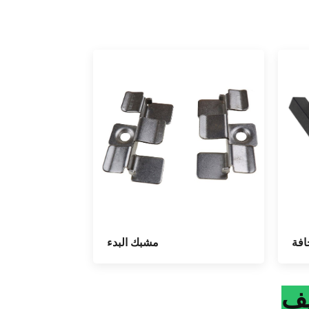
مشبك البدء
افة
يف