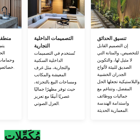
تنسيق الحدائق
التصميمات الداخلية
منطقة
إن التصميم القابل
التجارية
يتم
للتخصيص، والمتانة التي
الح
تُستخدم في التصميمات
لا مثيل لها، والتكوين
وحمامات
الداخلية السكنية
الصديق للبيئة لألواح
خصائصها المقاومة للماء.
والتجارية، مثل غرف
الجدران الخشبية
المعيشة والمكاتب
والبلاستيكية تجعلها الحل
ومساحات البيع بالتجزئة،
المفضل، وتتناغم مع
حيث توفر مظهرًا جماليًا
جماليات ووظائف
عصريًا أنيقًا مع تعزيز
واستدامة الهندسة
العزل الصوتي.
المعمارية الحديثة.
مُكَمِّلات