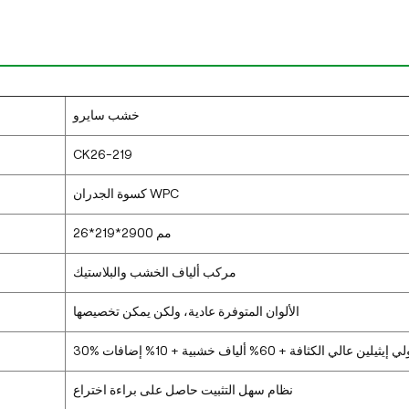
خشب سايرو
CK26-219
كسوة الجدران WPC
26*219*2900 مم
مركب ألياف الخشب والبلاستيك
الألوان المتوفرة عادية، ولكن يمكن تخصيصها
بولي إيثيلين عالي الكثافة + 60% ألياف خشبية + 10% إضافات
نظام سهل التثبيت حاصل على براءة اختراع