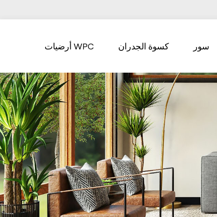
سور
كسوة الجدران
أرضيات WPC