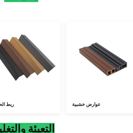
عوارض خشبية
ربط الح
التعبئة والتغل