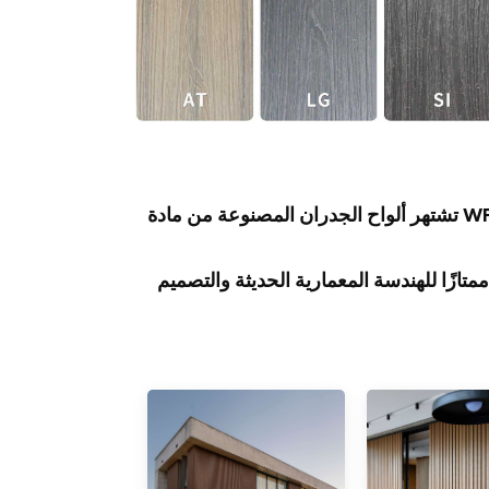
تشتهر ألواح الجدران المصنوعة من مادة WPC بإمكانياتها الزخرفية المتنوعة، حيث تجمع بين الجاذبية الجمالية
متازًا للهندسة المعمارية الحديثة والتصميم