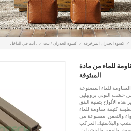
/
/
كسوة الجدران المزخرفة
/
كسوة الجدران
بيت
/
أنت في الداخل :
مة للماء من مادة WPC
المبثوقة
لمقاومة للماء المصنوعة
خشب البولي بروبيلين (WPC) بتقنية البثق المشترك - مصممة
هذه الألواح بتقنية البثق
طبقة كثيفة مقاومة للماء
تواء والتعفن. مصنوعة من
والبلاستيك المركب (WPC) المتين، وتوفر مقاومة استثنائية
قصوى والعفن والحشرات.