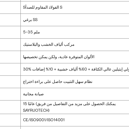
الفولاذ المقاوم للصدأ S
S
برغي SS
5-35 ملم
مركب ألياف الخشب والبلاستيك
الألوان المتوفرة عادية، ولكن يمكن تخصيصها
بولي إيثيلين عالي الكثافة + 60% ألياف خشبية + 10% إضافات
نظام سهل التثبيت حاصل على براءة اختراع
صيانة مجانية
15 عامًا (يمكنك الحصول على مزيد من التفاصيل من فريق
SAYRUOTECH)
CE/ISO9001/ISO14001