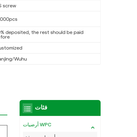
S screw
0000pcs
% deposited, the rest should be paid
fore
ustomized
anjing/Wuhu
فئات
أرضيات WPC