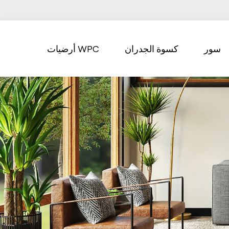
سور
كسوة الجدران
أرضيات WPC