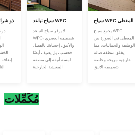
سياج WPC المغطى
سياج تباعد WPC
سياج WPC ذو شر
يجمع سياج WPC
لا يوفر سياج التباعد
المغطى في الصورة بين
WPC، بتصميمه العصري
ا
الوظيفة والجماليات، مما
والأنيق، إحساسًا بالفصل
الو
يخلق منطقة صالة
فحسب، بل يضيف أيضًا
الخشب
خارجية مريحة وخاصة
لمسة أنيقة إلى منطقة
إضافة م
بتصميمه الأنيق.
المعيشة الخارجية.
الن
مُكَمِّلات