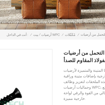
/
/
مُكَمِّلات
/
أرضيات WPC
بيت
/
أنت في الداخل :
من أرضيات WPC المصنوعة من
فولاذ المقاوم للصدأ
المتميزة لأرضيات WPC، المصنوعة من الفولاذ
ارجية بإضافات متينة وراقية
ذه الملحقات لتعزيز وظائف
وجماليات أرضيات WPC، مما يضمن أداءً يدوم طويلًا وجمالًا يدوم طويلًا. استمتع
الي من القوة والرقي لواحة
خارجية مميزة.