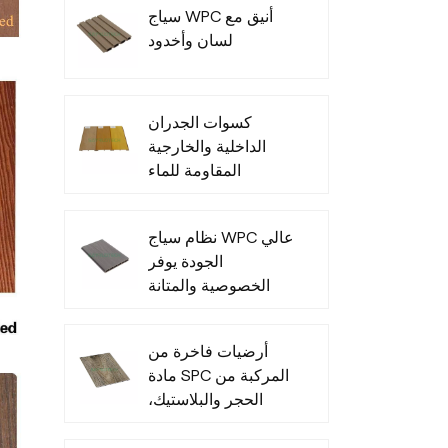
سياج WPC أنيق مع
لسان وأخدود
كسوات الجدران
الداخلية والخارجية
المقاومة للماء
المصنوعة من مادة
البولي فينيل كلوريد
نظام سياج WPC عالي
الجودة يوفر
الخصوصية والمتانة
في جميع الأحوال
الجوية
أرضيات فاخرة من
مادة SPC المركبة من
الحجر والبلاستيك،
متينة وعصرية