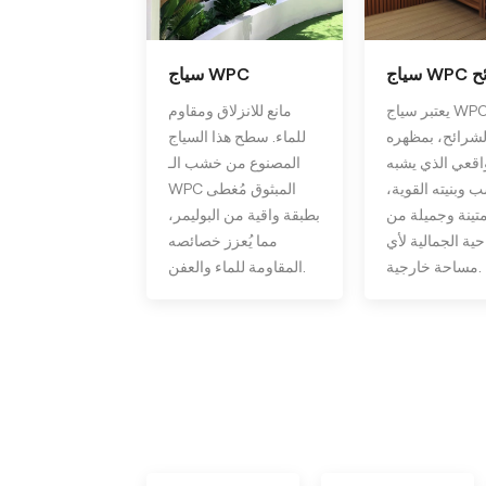
ائح
سياج WPC
يعتبر سياج WPC ذو
مانع للانزلاق ومقاوم
لشرائح، بمظهره
للماء. سطح هذا السياج
اقعي الذي يشبه
المصنوع من خشب الـ
 وبنيته القوية،
WPC المبثوق مُغطى
تينة وجميلة من
بطبقة واقية من البوليمر،
احية الجمالية لأي
مما يُعزز خصائصه
مساحة خارجية.
المقاومة للماء والعفن.