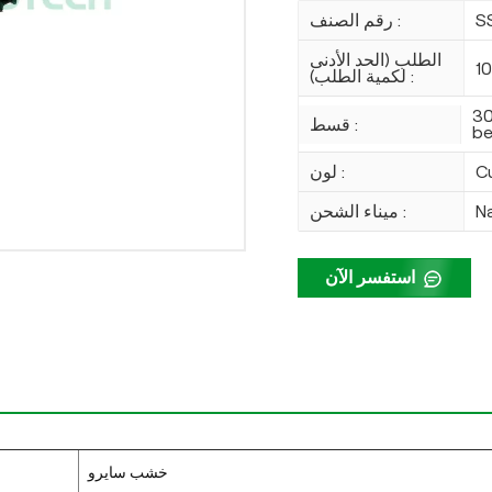
S
رقم الصنف :
الطلب (الحد الأدنى
1
لكمية الطلب) :
30
قسط :
be
C
لون :
N
ميناء الشحن :
استفسر الآن
خشب سايرو