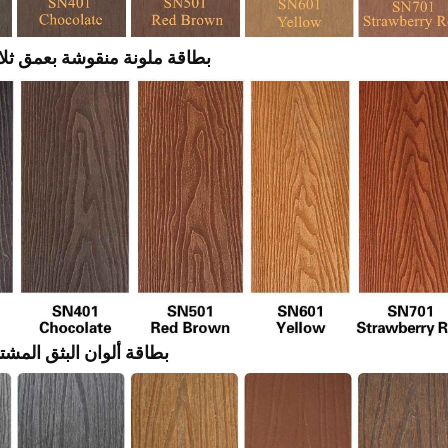
بطاقة ملونة منقوشة بعمق ثلاثي
بطاقة ألوان البثق المش