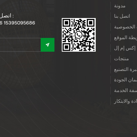
مدونة
اتصل بنا :
اتصل بنا
6 15395095686
الخصوصية
طة الموقع
إكس إم إل
منتجات
رة التصنيع
ان الجودة
فة الخدمة
دة والابتكار