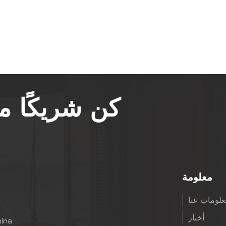
كن شريكًا 
معلومة
لومات عنا
أخبار
hina