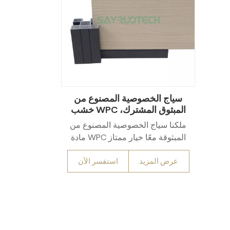
سياج الخصوصية المصنوع من
خشب WPC المبثوق المشترك،
حل فحص خارجي منخفض
ملكنا سياج الخصوصية المصنوع من
الصيانة
مادة WPC المبثوقة معًا خيار ممتاز
لأصحاب المنازل ومصممي المناظر
عرض المزيد
استفسر الآن
الطبيعية الباحثين عن الجمع بين
العملية والجمال. يجمع هذا المنتج بين
المظهر الطبيعي للخشب ومتانة
البلاستيك. سور يتميز بتخصص البثق
المشترك عملية تُنتج طبقة خارجية
متينة ومقاومة للعوامل الجوية، مما