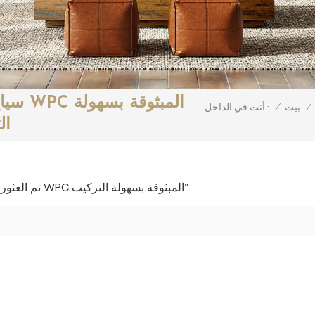
سياج 
/
بيت
/
أنت في الداخل :
ال
1 تم العثور على النتائج لـ "سياج الخصوصية المصنوع من مادة WPC المبثوقة بسهولة التركيب"