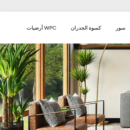
سور
كسوة الجدران
أرضيات WPC