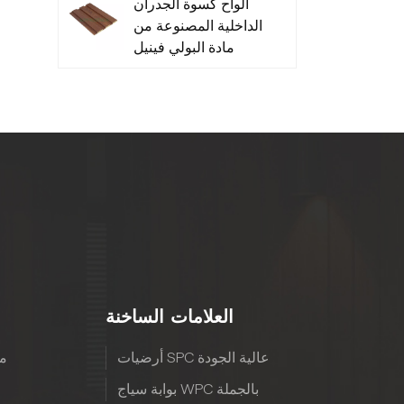
ألواح كسوة الجدران
الداخلية المصنوعة من
مادة البولي فينيل
كلوريد منخفضة
الصيانة - متينة
العلامات الساخنة
أرضيات SPC عالية الجودة
مع
بوابة سياج WPC بالجملة