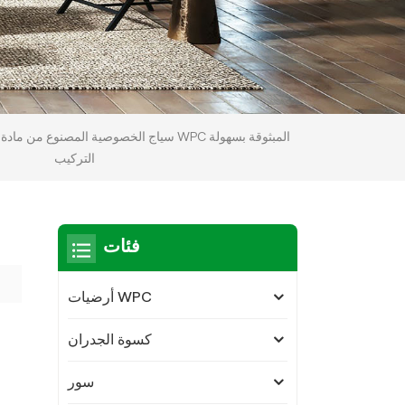
سياج الخصوصية المصنوع من مادة WPC المبثوقة بسهولة
التركيب
فئات
أرضيات WPC
كسوة الجدران
سور