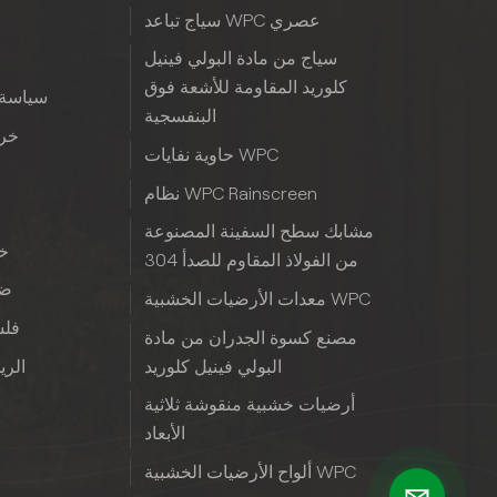
سياج تباعد WPC عصري
سياج من مادة البولي فينيل
كلوريد المقاومة للأشعة فوق
سياسة 
البنفسجية
خري
حاوية نفايات WPC
نظام WPC Rainscreen
مشابك سطح السفينة المصنوعة
خب
من الفولاذ المقاوم للصدأ 304
ضم
معدات الأرضيات الخشبية WPC
فلس
مصنع كسوة الجدران من مادة
البولي فينيل كلوريد
الريا
أرضيات خشبية منقوشة ثلاثية
الأبعاد
ألواح الأرضيات الخشبية WPC