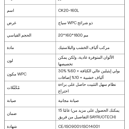
CK20-160L
اسم
سياج WPC ذو شرائح
غرض
20*160*1800 مم
الحجم القياسي
مركب ألياف الخشب والبلاستيك
مادة
الألوان المتوفرة عادية، ولكن يمكن
لون
تخصيصها
30% بولي إيثيلين عالي الكثافة + 60%
مكون WPC
ألياف خشبية + 10% إضافات
نظام سهل التثبيت حاصل على براءة
مُكَمِّلات
اختراع
صيانة مجانية
صيانة
15 عامًا (يمكنك الحصول على مزيد من
ضمان
التفاصيل من فريق SAYRUOTECH)
CE/ISO9001/ISO14001
شهادة