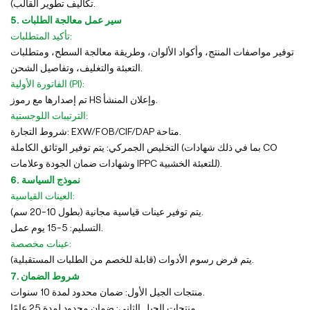
تكاليف تطوير القالب).
5. سير عمل معالجة الطلبات
تأكيد المتطلبات:
توفير مواصفات المنتج، وأكواد الألوان، وطريقة معالجة السطح، ومتطلبات
التعبئة والتغليف، وتفاصيل الشحن.
الفاتورة الأولية (PI):
تم إصدارها مع رموز HS وإعلان المنشأ.
الترتيبات اللوجستية:
شروط التجارة: EXW/FOB/CIF/DAP متاحة.
التخليص الجمركي: يتم توفير الوثائق الكاملة (بما في ذلك شهادات CO
وشهادات ضمان الجودة وعلامات IPPC للتعبئة الخشبية).
6. نموذج السياسة
العينات القياسية:
يتم توفير عينات قياسية مجانية (بطول 10-20 سم).
التسليم: 5-15 يوم عمل.
عينات مخصصة:
يتم فرض رسوم الأدوات (قابلة للخصم من الطلبات المستقبلية).
7. شروط الضمان
منتجات الجيل الأول: ضمان محدود لمدة 10 سنوات.
منتجات الجيل الثاني: ضمان محدود لمدة 25 عامًا.