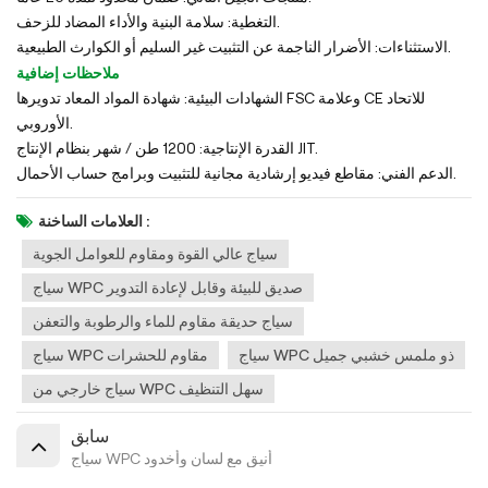
التغطية: سلامة البنية والأداء المضاد للزحف.
الاستثناءات: الأضرار الناجمة عن التثبيت غير السليم أو الكوارث الطبيعية.
ملاحظات إضافية
الشهادات البيئية: شهادة المواد المعاد تدويرها FSC وعلامة CE للاتحاد
الأوروبي.
القدرة الإنتاجية: 1200 طن / شهر بنظام الإنتاج JIT.
الدعم الفني: مقاطع فيديو إرشادية مجانية للتثبيت وبرامج حساب الأحمال.
العلامات الساخنة :
سياج عالي القوة ومقاوم للعوامل الجوية
سياج WPC صديق للبيئة وقابل لإعادة التدوير
سياج حديقة مقاوم للماء والرطوبة والتعفن
سياج WPC ذو ملمس خشبي جميل
سياج WPC مقاوم للحشرات
سياج خارجي من WPC سهل التنظيف
سابق
سياج WPC أنيق مع لسان وأخدود