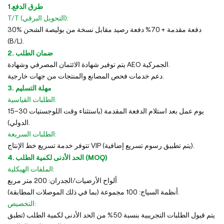
1.طرق الدفع
T/T (التحويل البرقي):
30% دفعة مقدمة + 70% دفعة رصيد مقابل نسخة من بوليصة الشحن
(B/L).
2. ضمان الطلب
يتم توفير شهادة الائتمان المصرفي وشهادة AEO الجمركية.
دعم خدمات فحص المصانع والمنتجات من جهات خارجية.
3. مهلة التسليم
الطلبات القياسية:
15–30 يوم عمل بعد استلام الدفعة المقدمة (باستثناء وقت اللوجستيات
الدولي).
الطلبات السريعة:
تتوفر خدمة تسريع خط الإنتاج VIP (يتم تطبيق رسوم تسريع إضافية).
4. الحد الأدنى لكمية الطلب (MOQ)
الملفات الهيكلية:
ألواح الأرضيات/الجدران: 200 متر مربع
أنظمة السياج: 100 مجموعة (بما في ذلك الموصلات المطابقة).
التخصيص:
يتم قبول الطلبات التجريبية بنسبة 50% من الحد الأدنى لكمية الطلب (تطبق