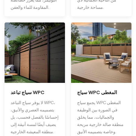
مساحة خارجية.
المقاومة للماء والعفن.
سياج WPC المغطى
سياج تباعد WPC
يجمع سياج WPC المغطى
لا يوفر سياج التباعد WPC،
في الصورة بين الوظيفة
بتصميمه العصري والأنيق،
والجماليات، مما يخلق
إحساسًا بالفصل فحسب، بل
منطقة صالة خارجية مريحة
يضيف أيضًا لمسة أنيقة إلى
وخاصة بتصميمه الأنيق.
منطقة المعيشة الخارجية.