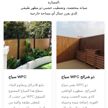
الممتازة،
صيانة منخفضة، وتشطيب خشبي ذو مظهر طبيعي
الذي يعزز جمال أي مساحة خارجية.
سياج WPC ذو شرائح
سياج WPC
يعتبر سياج WPC ذو
مانع للانزلاق ومقاوم للماء.
الشرائح، بمظهره الواقعي
سطح هذا السياج المصنوع
الذي يشبه الخشب وبنيته
من خشب الـ WPC المبثوق
القوية، إضافة متينة وجميلة
مُغطى بطبقة واقية من
من الناحية الجمالية لأي
البوليمر، مما يُعزز خصائصه