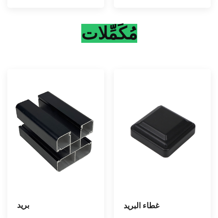
مُكَمِّلات
بريد
غطاء البريد