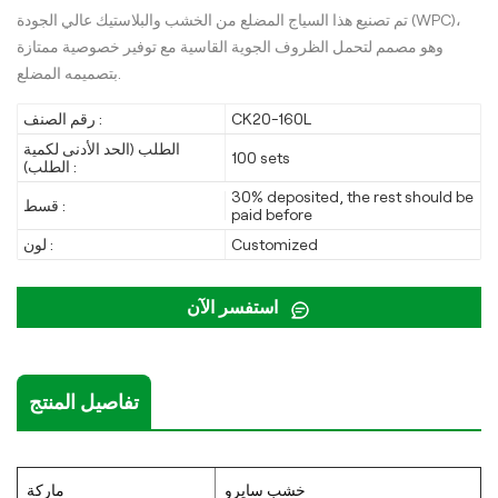
تم تصنيع هذا السياج المضلع من الخشب والبلاستيك عالي الجودة (WPC)،
وهو مصمم لتحمل الظروف الجوية القاسية مع توفير خصوصية ممتازة
بتصميمه المضلع.
CK20-160L
رقم الصنف :
الطلب (الحد الأدنى لكمية
100 sets
الطلب) :
30% deposited, the rest should be
قسط :
paid before
Customized
لون :
استفسر الآن
تفاصيل المنتج
خشب سايرو
ماركة