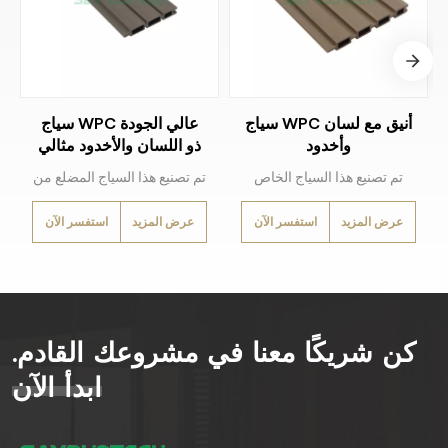
سياج WPC أنيق مع لسان
سياج WPC عالي الجودة
وأخدود
ذو اللسان والأخدود مثالي
للاستخدام الخارجي
تم تصنيع هذا السياج الخاص
تم تصنيع هذا السياج المضلع من
المصنوع من الخشب
الخشب والبلاستيك عالي
عرض المزيد
استفسر الآن
عرض المزيد
استفسر الآن
والبلاستيك المركب (WPC)
الجودة (WPC)، وهو مصمم
عالي الجودة لمقاومة الطقس
لتحمل الظروف الجوية القاسية
بشكل استثنائي والعزل الأمثل.
مع توفير خصوصية ممتازة
بتصميمه المضلع.
كن شريكًا معنا في مشروعك القادم.
ابدأ الآن