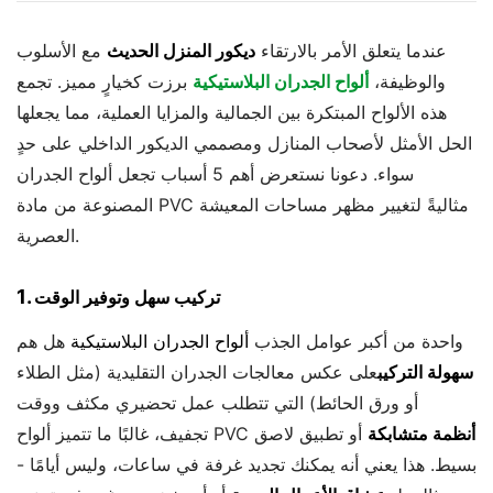
عندما يتعلق الأمر بالارتقاء
ديكور المنزل الحديث
مع الأسلوب
والوظيفة،
ألواح الجدران البلاستيكية
برزت كخيارٍ مميز. تجمع
هذه الألواح المبتكرة بين الجمالية والمزايا العملية، مما يجعلها
الحل الأمثل لأصحاب المنازل ومصممي الديكور الداخلي على حدٍ
سواء. دعونا نستعرض أهم 5 أسباب تجعل ألواح الجدران
المصنوعة من مادة PVC مثاليةً لتغيير مظهر مساحات المعيشة
العصرية.
1.
تركيب سهل وتوفير الوقت
واحدة من أكبر عوامل الجذب
ألواح الجدران البلاستيكية
هل هم
سهولة التركيب
على عكس معالجات الجدران التقليدية (مثل الطلاء
أو ورق الحائط) التي تتطلب عمل تحضيري مكثف ووقت
أنظمة متشابكة
أو تطبيق لاصق
تجفيف، غالبًا ما تتميز ألواح PVC
بسيط. هذا يعني أنه يمكنك تجديد غرفة في ساعات، وليس أيامًا -