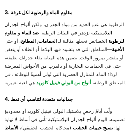
3.
مقاوم للماء والرطوبة لكل غرفة
الرطوبة هي عدو العديد من مواد الجدران، ولكن
ألواح الجدران
البلاستيكية
تزدهر في البيئات الرطبة.
ضد للماء
و
مقاوم
للرطوبة
الخصائص تجعلها مثالية لـ
الحمامات
,
المطابخ
، أو حتى
الأقبية
—المناطق التي قد يتشوه فيها البلاط أو الطلاء أو يتعفن
أو يتقشر بمرور الوقت. تضمن هذه المتانة بقاء جدرانك نظيفة،
حتى في الحمامات البخارية أو بالقرب من الأحواض المعرضة
لرذاذ الماء. للمنازل العصرية التي تُولي أهميةً للوظائف في
هي لعبة تغييرية.
المناطق الرطبة،
ألواح من البولي فينيل كلوريد
4.
جماليات متعددة لتناسب أي نمط
ولّت أيامُ رخصِ بلاستيك البولي فينيل كلوريد أو محدوديةِ
تصميمه. اليوم
ألواح الجدران البلاستيكية
تأتي في أنماط لا نهاية
لها:
نسيج حبيبات الخشب
(محاكاة الخشب الحقيقي)،
الأنماط