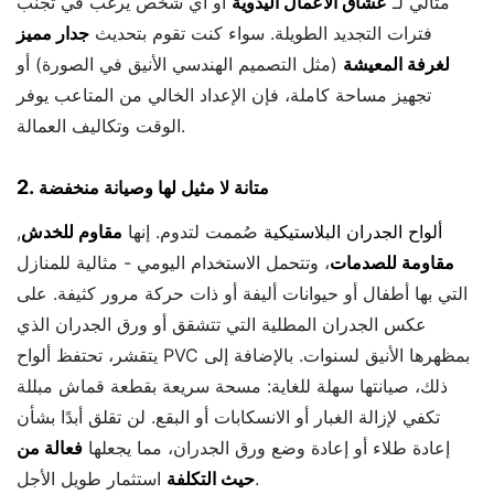
مثالي لـ
عشاق الأعمال اليدوية
أو أي شخص يرغب في تجنب
فترات التجديد الطويلة. سواء كنت تقوم بتحديث
جدار مميز
لغرفة المعيشة
(مثل التصميم الهندسي الأنيق في الصورة) أو
تجهيز مساحة كاملة، فإن الإعداد الخالي من المتاعب يوفر
الوقت وتكاليف العمالة.
2.
متانة لا مثيل لها وصيانة منخفضة
ألواح الجدران البلاستيكية
صُممت لتدوم. إنها
مقاوم للخدش
,
مقاومة للصدمات
، وتتحمل الاستخدام اليومي - مثالية للمنازل
التي بها أطفال أو حيوانات أليفة أو ذات حركة مرور كثيفة. على
عكس الجدران المطلية التي تتشقق أو ورق الجدران الذي
يتقشر، تحتفظ ألواح PVC بمظهرها الأنيق لسنوات. بالإضافة إلى
ذلك، صيانتها سهلة للغاية: مسحة سريعة بقطعة قماش مبللة
تكفي لإزالة الغبار أو الانسكابات أو البقع. لن تقلق أبدًا بشأن
إعادة طلاء أو إعادة وضع ورق الجدران، مما يجعلها
فعالة من
استثمار طويل الأجل.
حيث التكلفة