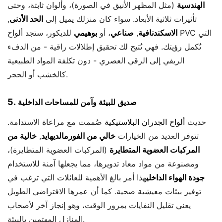
الهندسية
(مثل المظهر الأنيق في الصورة)، وألوان ثابتة، وحتى
تأثيرات ثلاثية الأبعاد. سواء كان منزلك يميل إلى
الحد الأدنى
,
الاسكندنافية
,
صناعي
، أو
بوهيمي
للديكور، ستجد ألواح PVC التي
تُكمل رؤيتك. فهي تُتيح لك تحقيق إطلالات راقية - من الدفء
الريفي إلى الرقي العصري - دون تكلفة المواد الطبيعية
كالخشب أو الحجر.
5.
صديق للبيئة وآمن للمساحات الداخلية
حديث
ألواح الجدران البلاستيكية
صُممت مع مراعاة الاستدامة.
تتوفر العديد من الخيارات
خالي من الفورمالديهايد
,
خالية من
المركبات العضوية المتطايرة
(المركبات العضوية المتطايرة)،
ومصنوعة من مواد معاد تدويرها، مما يجعلها آمنة للاستخدام
جودة الهواء الداخلي
هذا أمر بالغ الأهمية للعائلات التي ترغب في
توفير بيئات معيشية صحية. كما أن عمرها الافتراضي الطويل
يعني تقليل النفايات بمرور الوقت، وهو إنجاز آخر لأصحاب
المنازل المهتمين بالبيئة.