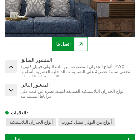
اتصل بنا
المنشور السابق
ألواح الجدران المصنوعة من مادة البولي فينيل كلوريد (PVC):
تُضفي لمسةً عصريةً على التصميمات الداخلية العصرية بأسلوبها
الأنيق وفوائدها العملية
المنشور التالي
ألواح الجدران البلاستيكية الصديقة للبيئة: نظرة عن كثب على
مزاياها المستدامة
العلامات :
ألواح من البولي فينيل كلوريد
ألواح الجدران البلاستيكية
فئات