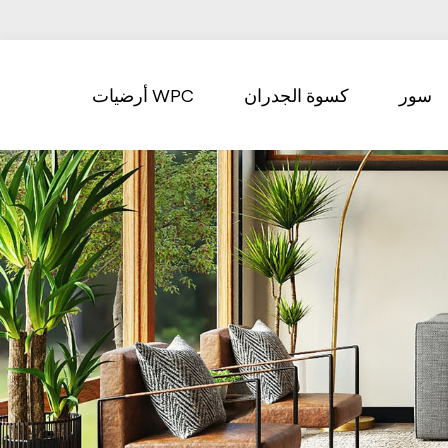
سور
كسوة الجدران
أرضيات WPC