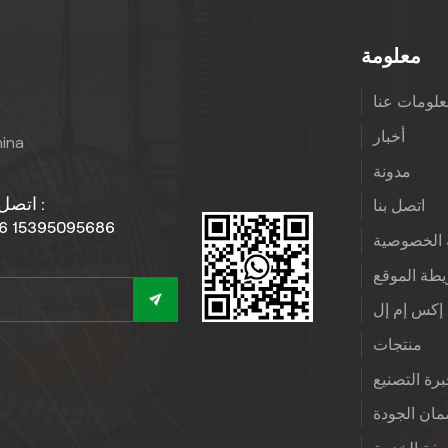
معلومة
لومات عنا
أخبار
hina
مدونة
اتصل بنا :
اتصل بنا
6 15395095686
الخصوصية
طة الموقع
إكس إم إل
منتجات
رة التصنيع
ان الجودة