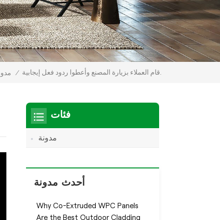
قام العملاء بزيارة المصنع وأعطوا ردود فعل إيجابية.
/
مدون
فئات
مدونة
أحدث مدونة
Why Co-Extruded WPC Panels
Are the Best Outdoor Cladding