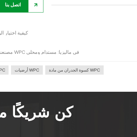
اتصل بنا
كيفية اختيار أ
مصنعنا الجديد للألواح الخارجية المصنوعة من مادة WPC في ماليزيا: مستدام ومحلي
كسوة الجدران من مادة WPC
أرضيات WPC
سياج
كن شريكًا 