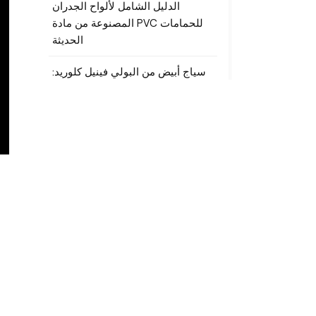
الدليل الشامل لألواح الجدران
المصنوعة من مادة PVC للحمامات
الحديثة
سياج أبيض من البولي فينيل كلوريد:
إعادة تعريف الخصوصية والمتانة
والأناقة لواحتك الخارجية
العلامات
مصنع منتجات خارجية من الخشب
والبلاستيك المركب (WPC)
كسوة الجدران من مادة WPC
سياج WPC
أرضيات WPC