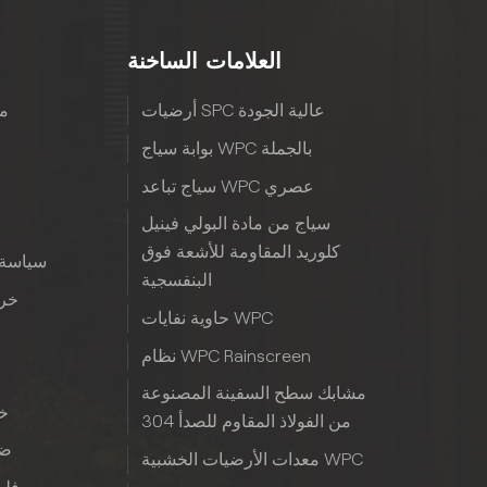
العلامات الساخنة
أرضيات SPC عالية الجودة
مع
بوابة سياج WPC بالجملة
سياج تباعد WPC عصري
سياج من مادة البولي فينيل
كلوريد المقاومة للأشعة فوق
سياسة 
البنفسجية
خري
حاوية نفايات WPC
نظام WPC Rainscreen
مشابك سطح السفينة المصنوعة
خب
من الفولاذ المقاوم للصدأ 304
ضم
معدات الأرضيات الخشبية WPC