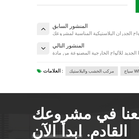
المنشور السابق
لواح الجدران البلاستيكية المناسبة لمشروعك
المنشور التالي
العلامات :
 WPC
مركب الخشب والبلاستيك
معنا في مشروعك
القادم.
ابدأ الآن